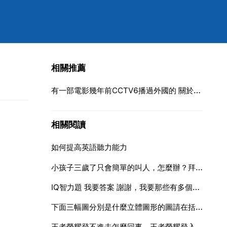
相關推薦
有一部電影幾年前CCTV6播過外國的 關於海的電影高分啊！誰能告訴我詳情看補充
相關閱讀
如何提高英語聽力能力
小孩子三歲了只會簡單的叫人，怎麼辦？拜託各位大神
IQ智力題 我要答案 謝謝，我要那些有多個答案的IQ題！！
下面三幅圖分別是什麼立體圖形的圖請在括號裡填出立體圖形的
王者榮耀登不進去怎麼回事，王者榮耀登入不上去是怎麼回事啊？