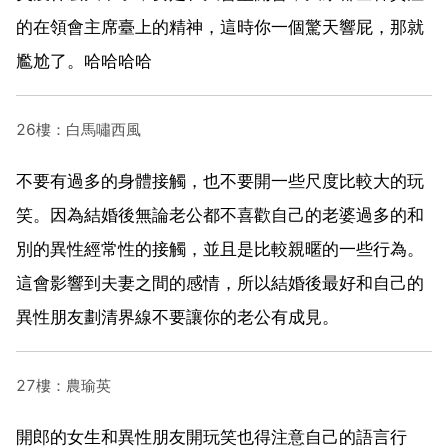
的在領會主席臺上的精神，這時你一個驚天響屁，那就
尷尬了。哈哈哈哈
26樓：白馬嘯西風
不要有過多的身體接觸，也不要開一些尺度比較大的玩
笑。因為結婚後無論老公都不喜歡自己的老婆過多的和
別的異性經常性的接觸，並且是比較親暱的一些行為。
這會影響到夫妻之間的感情，所以結婚後最好和自己的
異性朋友劃清界線不要讓你的老公有成見。
27樓：農瑜英
開郎的女生和異性朋友開玩笑也得注意自己的語言行