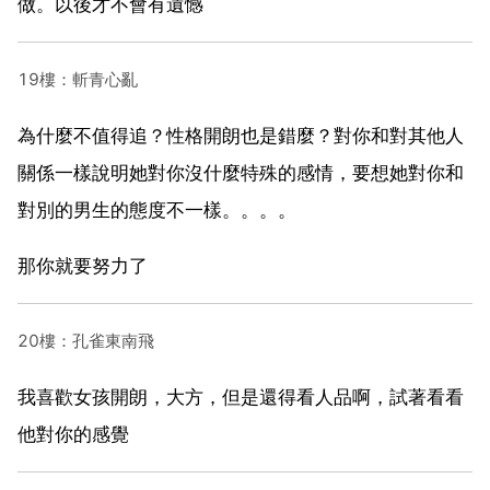
做。以後才不會有遺憾
19樓：斬青心亂
為什麼不值得追？性格開朗也是錯麼？對你和對其他人
關係一樣說明她對你沒什麼特殊的感情，要想她對你和
對別的男生的態度不一樣。。。。
那你就要努力了
20樓：孔雀東南飛
我喜歡女孩開朗，大方，但是還得看人品啊，試著看看
他對你的感覺