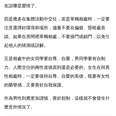
友誼哪是愛情了。
四是應多在集體活動中交往，若是單獨相處時，一定要
注意選擇好環境和場所，儘量不要在偏僻、昏暗處長
談。如果在房間裡單獨相處，不要插門或鎖門，以免引
起他人的猜測或誤解。
五是相處中的女同學要自尊、自重，男同學要有自制
力。人際交往的兩性道德原則還是必要的。女生在與異
性相處時，一定要保持自尊、自愛的美德，既要有女性
的榮譽感，又要善於自我保護。
作為男性則應更加謹慎，善於剋制，這樣就不會發生什
麼意外情況了。