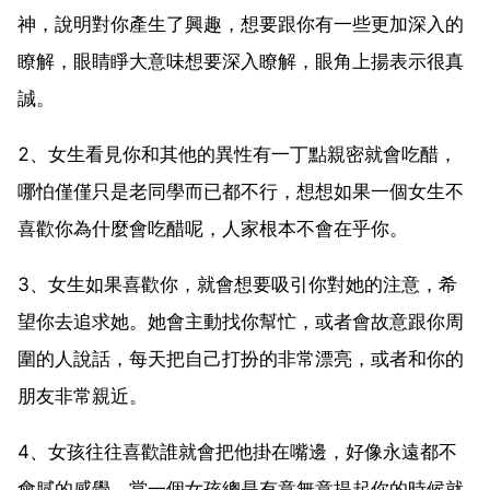
神，說明對你產生了興趣，想要跟你有一些更加深入的
瞭解，眼睛睜大意味想要深入瞭解，眼角上揚表示很真
誠。
2、女生看見你和其他的異性有一丁點親密就會吃醋，
哪怕僅僅只是老同學而已都不行，想想如果一個女生不
喜歡你為什麼會吃醋呢，人家根本不會在乎你。
3、女生如果喜歡你，就會想要吸引你對她的注意，希
望你去追求她。她會主動找你幫忙，或者會故意跟你周
圍的人說話，每天把自己打扮的非常漂亮，或者和你的
朋友非常親近。
4、女孩往往喜歡誰就會把他掛在嘴邊，好像永遠都不
會膩的感覺，當一個女孩總是有意無意提起你的時候就