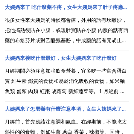
大姨媽來了 吃什麼藥不疼，女生大姨媽來了肚子疼應該吃什麼藥
很多女性來大姨媽的時候都會痛，外用的話有坎離沙，
把他搞熱後貼在小腹，或暖肚寶貼在小腹 內服的話有西
藥的布絡芬片或對乙醯氨基酚，中成藥的話有元胡止痛
膠囊或獨一味分散片，不過要跟治還得去看中醫進行辯
大姨媽來後吃什麼最好，女生大姨媽來了吃什麼好
症論治，飲食只要不要吃辣的和冷凍的就行了，芬必得
膠囊，專治月經疼 引起痛經的因素很多，常見的有以下
月經期間必須注意加強飲食營養，宜多吃一些富含蛋白
幾種 1...
質 維生素 鐵質的食物和易於消化吸收的食物，如米麵
魚類 蛋類 肉類 紅棗 胡蘿蔔 新鮮蔬菜等。1 月經前 通
過飲食來補充生理所需的營養素 b族維生素，以及維生
大姨媽來了怎麼辦有什麼注意事項，女生大姨媽來了怎麼辦？該注意什麼？該吃些什麼
素a 維生素c 維生素e。1 富含b族維生素的食物 小麥胚
芽 豬肉 大豆 花生 火腿 黑米 ...
月經前，首先應該注意調和氣血。在經期前，不能吃太
熱性的的食物，例如生薑 蔥白 香菜，辣椒等。同時，