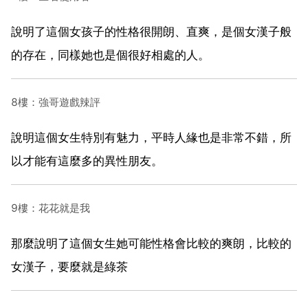
說明了這個女孩子的性格很開朗、直爽，是個女漢子般
的存在，同樣她也是個很好相處的人。
8樓：強哥遊戲辣評
說明這個女生特別有魅力，平時人緣也是非常不錯，所
以才能有這麼多的異性朋友。
9樓：花花就是我
那麼說明了這個女生她可能性格會比較的爽朗，比較的
女漢子，要麼就是綠茶