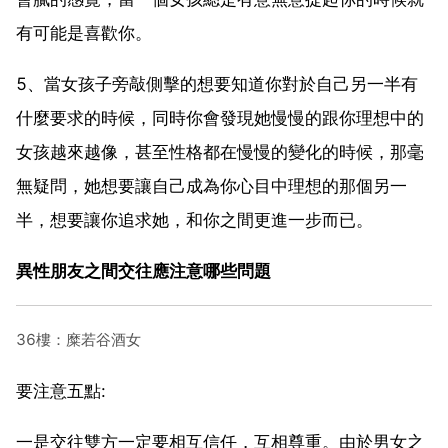
有可能是喜歡你。
5、當女孩子旁敲側擊的想要知道你對於自己另一半有
什麼要求的時候，同時你會發現她慢慢的跟你理想中的
女孩越來越像，甚至性格都在慢慢的變化的時候，那毫
無疑問，她想要讓自己成為你心目中理想的那個另一
半，想要讓你追求她，和你之間更進一步而已。
異性朋友之間交往應注意哪些問題
36樓：糜若谷酒女
要注意五點:
一是交往雙方一定要相互信任，互相尊重。由於男女之