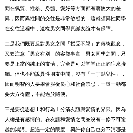
間在氣質、性格、身體、愛好等方面都有著較大的差
異，因而異性間的交往是非常敏感的，這就須異性同學
在交往過程中，這樣男女同學真誠友誼才有保障。
二是我們既要反對男女之間「授受不親」的傳統觀念，
又要注意「男女有別」的客觀事實。男女同學之間，只
要是正當的純正的友情，完全是可以堂堂正正的往來接
觸。但也不能說異性朋友中間，沒有「一丁點兒性」，
因而明智的人要學會服從良心和社會禁忌，一舉一動都
要大方得體，不能過於隨便。
三是要從思想上和行為上分清友誼與愛情的界限。因為
人總是有感情的。在友誼和愛情之間並沒有一條不可逾
越的鴻溝。超過一定的限度，興許你自己也分不清哪是