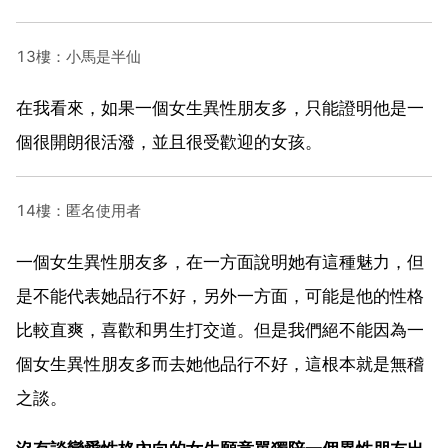
13樓：小馬是半仙
在我看來，如果一個女生異性朋友多，只能證明他是一
個很開朗很活潑，並且很受歡迎的女孩。
14樓：匿名使用者
一個女生異性朋友多，在一方面說明她有這種魅力，但
是不能代表她品行不好，另外一方面，可能是他的性格
比較直爽，喜歡和男生打交道。但是我們絕不能因為一
個女生異性朋友多而去她他品行不好，這根本就是無稽
之談。