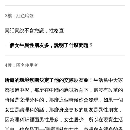
3樓：紅色暗號
實話實說不會撒謊，性格直
一個女生異性朋友多，說明了什麼問題？
4樓：匿名使用者
所處的環境氛圍決定了他的交際朋友圈
！生活當中大家
都讀過中學，那麼在中國的應試教育下，還沒有改革的
時候是文理分科的，那麼這個時候你會發現，如果一個
女生是讀理科的話，那麼身邊更多的朋友是異性朋友，
因為理科班裡面男性居多，女生居少，所以在現實生活
當中，你會發現一個讀理科的女生，身邊會有很多的異