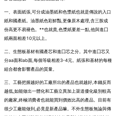
一、表面紙張,可分成油墨紙和色漿紙也就是傳說的入口
紙和國產紙。油墨紙色彩鮮豔,更像原木處理,含三胺成
份高更不易褪色。**也就貴,色漿紙要差一點,他與進囗
紙兩面相差10元以上。
二、生態板基材有國產芯和進囗芯之分。其中進囗芯又
分aa面和ab面,每個等級相差3-4元。紙張和基材的每種
組合都會影響產品的質量。
三、工藝把握越好的工廠所出的產品也就越好,本錢反而
越低,如能做出一體化和工藝立異加上渠道優化級別較高
的廠家,終極消費者也就能買到價效比高的產品。目前有
很少工廠能做到,必竟是新產品嘛。不外生態板無論與傳