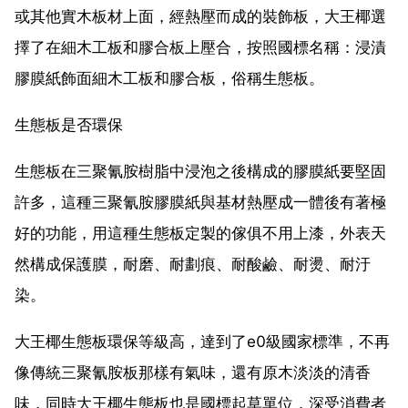
或其他實木板材上面，經熱壓而成的裝飾板，大王椰選
擇了在細木工板和膠合板上壓合，按照國標名稱：浸漬
膠膜紙飾面細木工板和膠合板，俗稱生態板。
生態板是否環保
生態板在三聚氰胺樹脂中浸泡之後構成的膠膜紙要堅固
許多，這種三聚氰胺膠膜紙與基材熱壓成一體後有著極
好的功能，用這種生態板定製的傢俱不用上漆，外表天
然構成保護膜，耐磨、耐劃痕、耐酸鹼、耐燙、耐汙
染。
大王椰生態板環保等級高，達到了e0級國家標準，不再
像傳統三聚氰胺板那樣有氣味，還有原木淡淡的清香
味，同時大王椰生態板也是國標起草單位，深受消費者