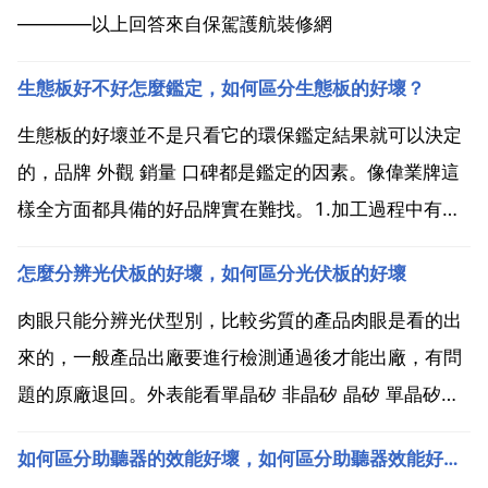
————以上回答來自保駕護航裝修網
生態板好不好怎麼鑑定，如何區分生態板的好壞？
生態板的好壞並不是只看它的環保鑑定結果就可以決定
的，品牌 外觀 銷量 口碑都是鑑定的因素。像偉業牌這
樣全方面都具備的好品牌實在難找。1.加工過程中有沒
有味道。如果沒有刺鼻味道的，假生態板。因為他的材
怎麼分辨光伏板的好壞，如何區分光伏板的好壞
質是馬六甲做的，本來就帶有味道。但這個味道是樹種
本身自帶的且被說明是無害的。有些生態板中間用泡
肉眼只能分辨光伏型別，比較劣質的產品肉眼是看的出
桐，桉木...
來的，一般產品出廠要進行檢測通過後才能出廠，有問
題的原廠退回。外表能看單晶矽 非晶矽 晶矽 單晶矽發
電 回答1 看表面 仔細檢視鋼化玻璃表面，一般小廠家
如何區分助聽器的效能好壞，如何區分助聽器效能好壞？
為了提高生產速度，往往不在意無意間滴落在鋼化玻璃