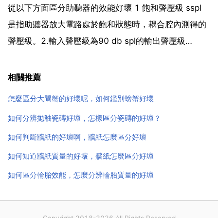
表面的矽膠。不清除的話會降低電池板的發電效率。2
從以下方面區分助聽器的效能好壞 1 飽和聲壓級 sspl
看...
是指助聽器放大電路處於飽和狀態時，耦合腔內測得的
聲壓級。2.輸入聲壓級為90 db spl的輸出聲壓級
ospl90 是指將助聽器增益調至滿擋，輸入聲壓級為90
db spl時，在耦合腔中產生的聲壓級。在此測試條件
相關推薦
下，幾乎所有的助聽器都達到飽...
怎麼區分大閘蟹的好壞呢，如何鑑別螃蟹好壞
如何分辨拋釉瓷磚好壞，怎樣區分瓷磚的好壞？
如何判斷牆紙的好壞啊，牆紙怎麼區分好壞
如何知道牆紙質量的好壞，牆紙怎麼區分好壞
如何區分輪胎效能，怎麼分辨輪胎質量的好壞
Copyright 2018-2026 All Rights Reserved