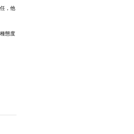
任，他
種態度