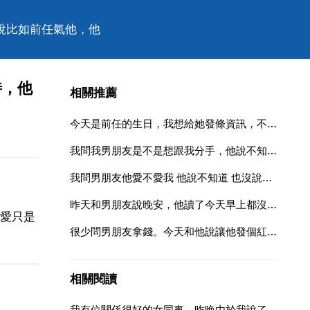
說比如前任氣他，他
待，他
相關推薦
今天是前任的生日，我想給她發條資訊，不知道說什麼
我問我男朋友是不是想跟我分手，他說不知道是什麼意思
我問男朋友他愛不愛我 他說不知道 也沒說不愛 到底是什麼意思
昨天和男朋友說晚安，他讀了今天早上都沒有和說早安，我要再找他嗎
愛只是
很少問男朋友拿錢。今天和他說讓他發個紅包我，他發了五十二塊，我說太少了，他又發了五十二塊接著加了句
相關閱讀
我有位關係很好的女同事，昨晚由於我說了一句話得罪她了