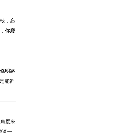
較，忘
，你廢
條明路
是能幹
理角度來
他這一