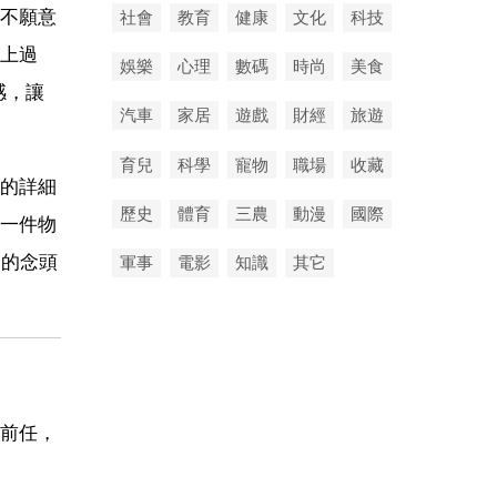
不願意
社會
教育
健康
文化
科技
上過
娛樂
心理
數碼
時尚
美食
感，讓
汽車
家居
遊戲
財經
旅遊
育兒
科學
寵物
職場
收藏
的詳細
歷史
體育
三農
動漫
國際
一件物
*的念頭
軍事
電影
知識
其它
前任，