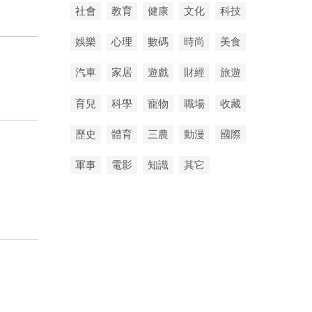
社會
教育
健康
文化
科技
娛樂
心理
數碼
時尚
美食
汽車
家居
遊戲
財經
旅遊
育兒
科學
寵物
職場
收藏
歷史
體育
三農
動漫
國際
軍事
電影
知識
其它