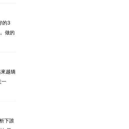
好的3
。做的
越來越矯
意一
析下誰