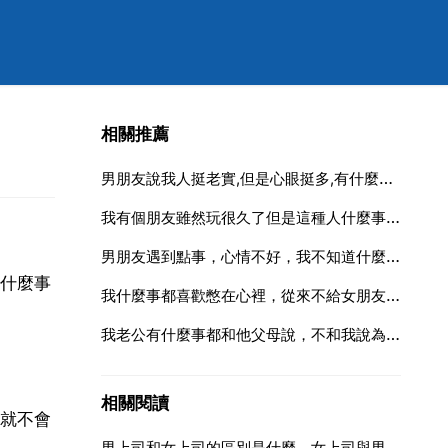
相關推薦
男朋友說我人挺老實,但是心眼挺多,有什麼事能憋著不說,能成大事,啥意思
我有個朋友雖然玩很久了但是這種人什麼事都要爭贏不管什麼事都覺得自己是對的請問這種人是不是沒什
男朋友遇到點事，心情不好，我不知道什麼事，我不要我去他家，想靜靜，我該去問什麼事嗎？我想和他一起承
什麼事
我什麼事都喜歡憋在心裡，從來不給女朋友說。所以女朋友感覺和我一起挺壓抑，挺累。要分手，我該怎麼辦
我老公有什麼事都和他父母說，不和我說為什麼感覺在這個家就像外人一樣
相關閱讀
就不會
男上司和女上司的區別是什麼，女上司與男上司最大的區別是什麼？