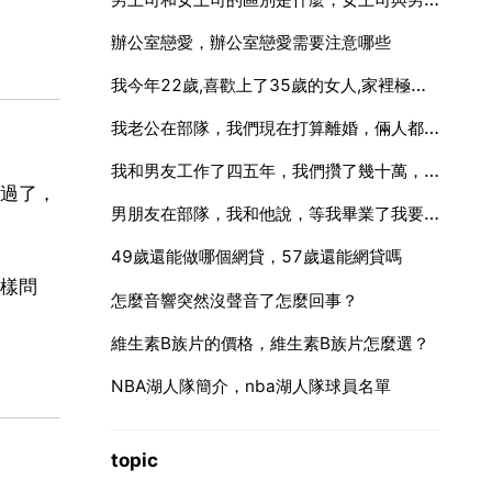
辦公室戀愛，辦公室戀愛需要注意哪些
我今年22歲,喜歡上了35歲的女人,家裡極力反對 我該怎麼辦 我們的感情很深 請大家幫幫我 謝謝
我老公在部隊，我們現在打算離婚，倆人都想。該怎麼辦手續？我們是在駐地結婚的
我和男友工作了四五年，我們攢了幾十萬，這裡的房子最便宜的首付都是一百萬以上，男友想用我們的錢
過了，
男朋友在部隊，我和他說，等我畢業了我要去部隊看他，可他說什麼都不給我去，他說我人去不安全，可我
49歲還能做哪個網貸，57歲還能網貸嗎
樣問
怎麼音響突然沒聲音了怎麼回事？
維生素B族片的價格，維生素B族片怎麼選？
NBA湖人隊簡介，nba湖人隊球員名單
topic