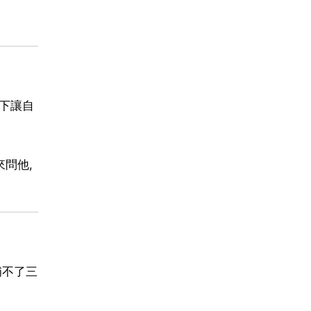
下讓自
問他,
補不了三