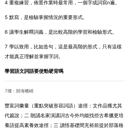
4 重複練習，佈置作業時最常用，一個字或詞寫n遍。
5 默寫，是檢驗掌握情況的重要形式。
6 讓學生解釋詞義，是比較高階的學習和檢驗形式。
7 學以致用，比如造句，這是最高階的形式，只有這樣
才能真正理解並掌握字詞。
學習語文詞語要使勁硬背嗎
7樓：歸海蠟峭
豐富詞彙量（重點突破形容詞語）途徑：文作品獲尤其
代篇說；二 朗誦名家演講詞古今外均能找些古希臘更培
養語提高素養效途徑；三 讀悟基礎間充裕前提於部落格