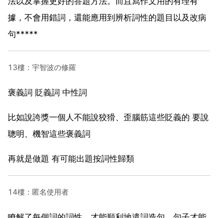
法以及掌握更好的答題方法。而且寫作文用的有理有
據，不會用錯詞，還能應用到辨析詞性的題目以及改病
句*****
13樓：宇智波の修羅
褒義詞 貶義詞 中性詞
比如說誇獎一個人不能說狡猾、歪腦筋這些貶義的 要說
聰明、機智這些褒義詞
再就是做題 有可能出題按詞性歸類
14樓：匿名使用者
瞭解了每個詞的詞性，才能順利地遣詞造句，句子才能