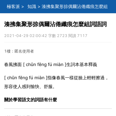
極客派
>
知識
> 湊拂集聚形掠偶爾沾倦纖痕怎麼組
詞語詞
湊拂集聚形掠偶爾沾倦纖痕怎麼組詞語詞
2021-04-29 02:00:42 字數 2723 閱讀 7117
1樓：匿名使用者
春風拂面 [ chūn fēng fú miàn ]生詞本基本釋義
[ chūn fēng fú miàn ]指像春風一樣從臉上輕輕擦過，
形容使人感到愉快、舒服。
關於學習語文的詞語有什麼