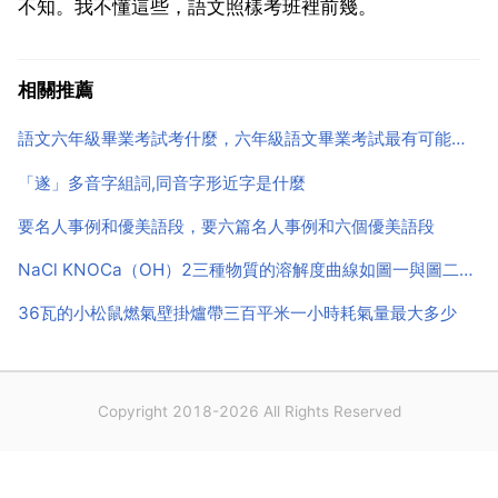
不知。我不懂這些，語文照樣考班裡前幾。
相關推薦
語文六年級畢業考試考什麼，六年級語文畢業考試最有可能考到的作文是什麼
「遂」多音字組詞,同音字形近字是什麼
要名人事例和優美語段，要六篇名人事例和六個優美語段
NaCl KNOCa（OH）2三種物質的溶解度曲線如圖一與圖二所示請回答 （1）由圖一可知，20時氯化鈉的
36瓦的小松鼠燃氣壁掛爐帶三百平米一小時耗氣量最大多少
Copyright 2018-2026 All Rights Reserved