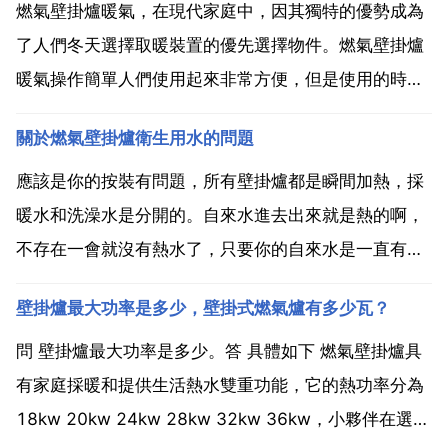
燃氣壁掛爐暖氣，在現代家庭中，因其獨特的優勢成為
了人們冬天選擇取暖裝置的優先選擇物件。燃氣壁掛爐
暖氣操作簡單人們使用起來非常方便，但是使用的時候
還是有一些方面需要我們注意，那今天，舒適100網就
關於燃氣壁掛爐衛生用水的問題
為大家介紹一下關於燃氣壁掛爐暖氣的一些基本設定及
維護清潔的注意事項 燃氣壁掛爐暖氣 使用需要注意將
應該是你的按裝有問題，所有壁掛爐都是瞬間加熱，採
溫度設定...
暖水和洗澡水是分開的。自來水進去出來就是熱的啊，
不存在一會就沒有熱水了，只要你的自來水是一直有
的。要不然就是你把管口接錯了，把衛生熱水管接到採
壁掛爐最大功率是多少，壁掛式燃氣爐有多少瓦？
暖的出水口上了，你洗澡是用的暖氣水，等你用完暖氣
水時，沒有了水，你又要重新給暖氣補水，就會出現你
問 壁掛爐最大功率是多少。答 具體如下 燃氣壁掛爐具
的一會兒補一次...
有家庭採暖和提供生活熱水雙重功能，它的熱功率分為
18kw 20kw 24kw 28kw 32kw 36kw，小夥伴在選擇