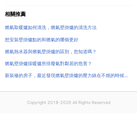
安爾瑞壁掛爐功率時，可主要從房型面積和可供生活熱
水兩方面考慮 1 房屋面積在80 120 的情況下，壁掛爐
相關推薦
的選擇功率是18kw...
燃氣取暖爐如何清洗，燃氣壁掛爐的清洗方法
想安裝壁掛爐點的和燃氣的哪個更好
燃氣熱水器與燃氣壁掛爐的區別，您知道嗎？
燃氣壁掛爐採暖爐所排廢氣對鄰居的危害？
新裝修的房子，最近發現燃氣壁掛爐的壓力錶在不燒的時候壓力錶顯示0 6，於是補水，沒過幾天，在不燒的
Copyright 2018-2026 All Rights Reserved