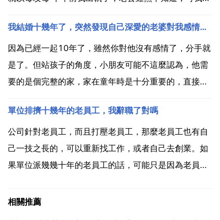
裡一直很痛苦，後悔，覺得愧對他，雖然我一直在努力
我結婚十幾年了，突然發現自己深愛的老婆對我感情不純，甚至背叛了我，我該怎麼辦
對他好，犯了錯誤，有內疚是好事，但不應該成為心理
和生活的包袱。對方如果不知道，你也抽身出來了，這
因為已經一起10年了，雖然你對他沒有感情了，分手就
件事沒有...
是了。但站孩子的角度，小朋友可能不這麼認為，他需
要的是個完整的家，家在童年時是十分重要的，直接影
響到他的人生觀和對婚姻的感覺。另外一個關鍵的，他
單位排擠十幾年的老員工，我辭職了對嗎
是否還愛你，背叛是你對他的行為的定義，如果用他的
語言來解釋他的行為未必是這樣的定義。我是說如果他
公司針對老員工，而且打壓老員工，那麼老員工也有自
還愛你的，...
己一技之長的，可以重新找工作，或者自己去創業。如
果單位派幾幾十年的老員工的話，可能只是因為老員工
成為了老油條，做事不太好，但是你沒有必要因此而辭
職，畢竟很多東西不一定波及到你，就沒有必要辭職
相關推薦
了。單位排擠十幾年的老員工，你不應該主動辭職，因