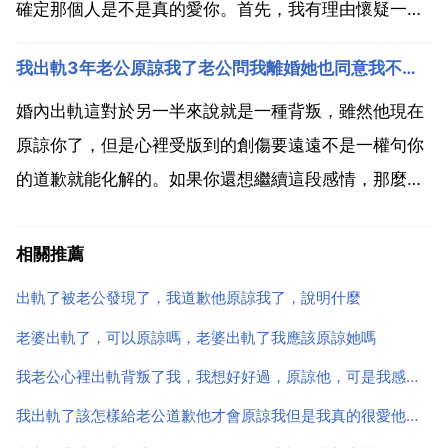
確定那個人是不是真的愛你。首先，我有理由懷疑一個
搶奪別人老婆的男人的品質，又不是人家男人不好，不
我出軌3年老公原諒我了老公問我離婚她也同意我不離婚老公說他沒了半天命老公說現在對我沒信任我看老公現
愛自己老婆，他這麼做太不道德 儘管說道德這2個字有
點正襟危坐的感覺 一個不道德的人的愛，可信度呢...
婚內出軌這對於另一半來說就是一種背叛，雖然他現在
原諒你了，但是心裡受版到的創傷要遠遠不是一權句你
的道歉就能化解的。如果你還想繼續這段感情，那麼就
勢必需要耐心，對他，你要坦誠相見，有什麼心裡話什
麼矛盾就要當面解決，不要讓他再有猜疑的可能性。沒
相關推薦
有標點符號真是看得吃力 首先把標點符號帶上，這樣你
出軌了被老公發現了，我道歉他原諒我了，說明什麼
出軌的是就...
老婆出軌了，可以原諒嗎，老婆出軌了我應該原諒她嗎
我老公心裡出軌背叛了我，我想好好過，原諒他，可是我感覺回不到從前了，他對我說親密的話，我都覺得他很
我出軌了該怎樣給老公道歉他才會原諒我但是我真的很愛他不想失去他我該怎麼辦他才能原諒我