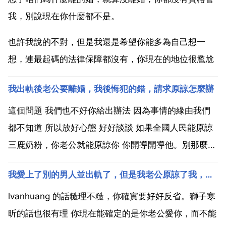
我，別說現在你什麼都不是。
也許我說的不對，但是我還是希望你能多為自己想一
想，連最起碼的法律保障都沒有，你現在的地位很尷尬
我出軌後老公要離婚，我後悔犯的錯，請求原諒怎麼辦
這個問題 我們也不好你給出辦法 因為事情的緣由我們
都不知道 所以放好心態 好好談談 如果全國人民能原諒
三鹿奶粉，你老公就能原諒你 你開導開導他。別那麼在
意。叫他也在外邊搞。這得看你老公還愛著你嗎？我出
我愛上了別的男人並出軌了，但是我老公原諒了我，我該怎麼辦
軌老公要和我離婚我該怎麼辦，現在很後悔請求答案 老
公要離婚是正常的，如果不離反而不是爺們了。既然後
lvanhuang 的話糙理不糙，你確實要好好反省。獅子寒
悔...
昕的話也很有理 你現在能確定的是你老公愛你，而不能