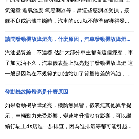
氣流量 進氣溫度 氧感測器等，當這些感測器受損，接
觸不良或訊號中斷時，汽車的ecu就不能準確獲得發動
機的資料，此時就會引起發動機故障燈亮。2 保養問題
請問發動機故障燈亮，什麼原因，汽車發動機故障燈長亮是什麼原因？
發動機保養不良是引起發動機故障亮起最常見的原因。
我們知道，車輛都是有一定的保養週期的，如果車主...
汽油品質差，不達標 估計大部分車主都有這個經歷，車
子加完油不久，汽車儀表盤上就亮起了發動機故障燈 這
一般是因為在不規範的加油站加了質量較差的汽油，導
致發動機工作時油氣混合氣燃燒不充分，發動機故障燈
發動機故障燈亮是什麼原因
亮。這不會影響行車安全，但或多或少會對發動機造成
危害。氧感測器故障 如今汽車上安裝有兩個氧感測器，
如果發動機故障燈亮，機艙無異響，儀表無其他異常提
三元催...
示，車輛動力未受影響，變速箱升擋沒有影響，可以繼
續行駛止4s店進一步排查，因為進排氣等都可能引起發
動機故障燈亮，具體問題具體分析。這個通常所說的黃