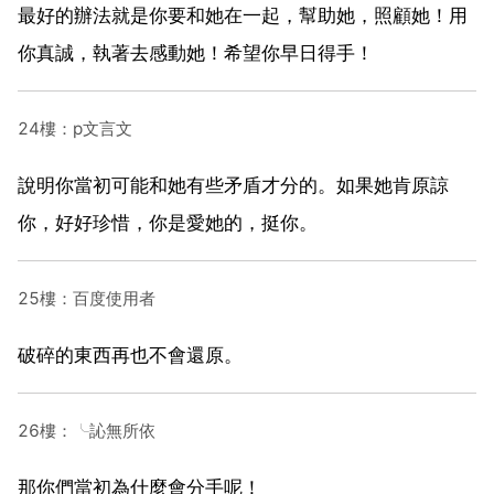
最好的辦法就是你要和她在一起，幫助她，照顧她！用
你真誠，執著去感動她！希望你早日得手！
24樓：p文言文
說明你當初可能和她有些矛盾才分的。如果她肯原諒
你，好好珍惜，你是愛她的，挺你。
25樓：百度使用者
破碎的東西再也不會還原。
26樓：╰訫無所依
那你們當初為什麼會分手呢！