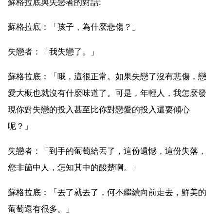
蘇格拉底與失戀者的對話:
蘇格拉底：「孩子，為什麼悲傷？」
失戀者：「我失戀了。」
蘇格拉底：「哦，這很正常。如果失戀了沒有悲傷，戀
愛大概也就沒有什麼味道了。可是，年輕人，我怎麼發
現你對失戀的投入甚至比你對戀愛的投入還要傾心
呢？」
失戀者：「到手的葡萄給丟了，這份遺憾，這份失落，
您非箇中人，怎知其中的酸楚啊。」
蘇格拉底：「丟了就丟了，何不繼續向前走去，鮮美的
葡萄還有很多。」