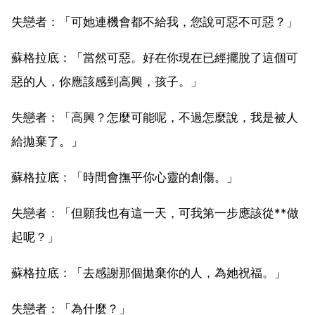
失戀者：「可她連機會都不給我，您說可惡不可惡？」
蘇格拉底：「當然可惡。好在你現在已經擺脫了這個可
惡的人，你應該感到高興，孩子。」
失戀者：「高興？怎麼可能呢，不過怎麼說，我是被人
給拋棄了。」
蘇格拉底：「時間會撫平你心靈的創傷。」
失戀者：「但願我也有這一天，可我第一步應該從**做
起呢？」
蘇格拉底：「去感謝那個拋棄你的人，為她祝福。」
失戀者：「為什麼？」