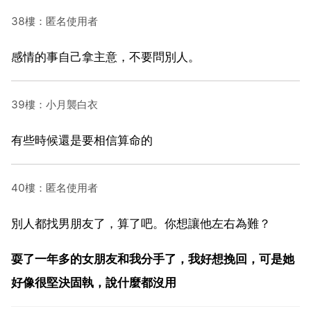
38樓：匿名使用者
感情的事自己拿主意，不要問別人。
39樓：小月襲白衣
有些時候還是要相信算命的
40樓：匿名使用者
別人都找男朋友了，算了吧。你想讓他左右為難？
耍了一年多的女朋友和我分手了，我好想挽回，可是她
好像很堅決固執，說什麼都沒用