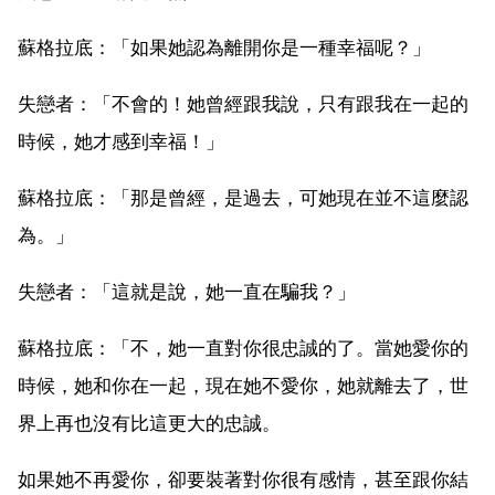
蘇格拉底：「如果她認為離開你是一種幸福呢？」
失戀者：「不會的！她曾經跟我說，只有跟我在一起的
時候，她才感到幸福！」
蘇格拉底：「那是曾經，是過去，可她現在並不這麼認
為。」
失戀者：「這就是說，她一直在騙我？」
蘇格拉底：「不，她一直對你很忠誠的了。當她愛你的
時候，她和你在一起，現在她不愛你，她就離去了，世
界上再也沒有比這更大的忠誠。
如果她不再愛你，卻要裝著對你很有感情，甚至跟你結