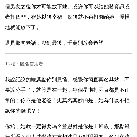
個男友之後你才可能放下她。或許你可以給她發資訊或
者打個**，祝她以後幸福，然後就不再打錢給她，慢慢
地就能放下了。
還是那句老話，沒到最後，千萬別放棄希望
12樓：匿名使用者
我說話說的嚴厲點你別見怪。感覺你簡直莫名其妙，不
要說分手了，就算是在一起，每個星期打兩百都是不正
常的；你不是他老爸！更莫名其妙的是，她為什麼不拒
絕你的錢呢？！
你給，她就一定得要嗎？意思就是你是上班族，那點錢
無所謂？個人感覺這女友想法是有點問題的，至少在這