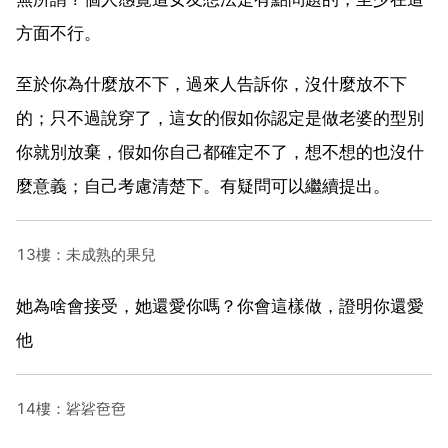
方面不行。
至於你為什麼放不下，過來人告訴你，沒什麼放不下
的；只不過說穿了，這女的假如你認定是做老婆的型別
你就別放棄，假如你自己都確定不了，想不想的也沒什
麼意義；自己考慮清楚下。有疑問可以繼續提出。
13樓：未成熟的果兒
她為啥會接受，她還愛你嗎？你會這樣做，證明你還愛
他
14樓：硰硰夿夿