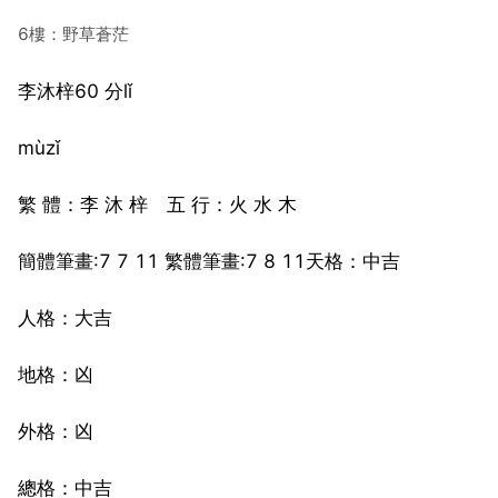
6樓：野草蒼茫
李沐梓60 分lǐ
mùzǐ
繁 體：李 沐 梓 五 行：火 水 木
簡體筆畫:7 7 11 繁體筆畫:7 8 11天格：中吉
人格：大吉
地格：凶
外格：凶
總格：中吉