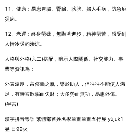
11、健康：易患胃腸、腎臟、膀胱、婦人毛病，防急厄
災病。
12、老運：終身勞碌，無顯著進步，精神勞苦，感受到
人情冷暖的淒涼。
人格與外格(六二)搭配，暗示人際關係、社交能力、事
業等資訊為：
外表溫厚，富俠義之氣，樂於助人，但往往不能使人滿
足，有時被欺騙而失財；大多勞而無功，易患外傷。
(半吉)
漢字拼音粵語 繁體部首姓名學筆畫筆畫五行昱 yùjuk1
昱 日99火