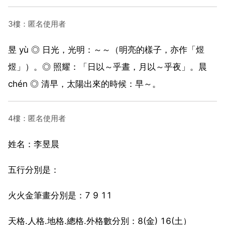
3樓：匿名使用者
昱 yù ◎ 日光，光明：～～（明亮的樣子，亦作「煜
煜」）。◎ 照耀：「日以～乎晝，月以～乎夜」。晨
chén ◎ 清早，太陽出來的時候：早～。
4樓：匿名使用者
姓名：李昱晨
五行分別是：
火火金筆畫分別是：7 9 11
天格.人格.地格.總格.外格數分別：8(金) 16(土）