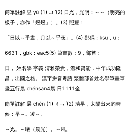
簡單註解 昱 yù (1) ㄩˋ(2) 日光，光明：～～（明亮的
樣子，亦作「煜煜」）。(3) 照耀：
「日以～乎晝，月以～乎夜」。(4) 鄭碼：ksu，u：
6631，gbk：eac5(5) 筆畫數：9，部首：
日， 姓名學 字義 清雅榮貴，溫和賢能，中年成功隆
昌，出國之格。 漢字拼音粵語 繁體部首姓名學筆畫筆
畫五行晨 chénsan4晨 日1111金
簡單註解 晨 chén (1) ㄔㄣˊ(2) 清早，太陽出來的時
候：早～。凌～。
～光。～曦（晨光）。～風。