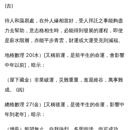
(吉)
待人和藹易處，在外人緣相當好，受人拜託之事能夠盡
力去幫助，意志格相生時，必能得到發展的運程，即使
是薪水階層，亦能平步青雲，財運或大運受克則減福。
地格數理 20(水）[又稱前運，是前半生的命運，會影響
中年以前]，暗示：
（屋下藏金）非業破運，災難重重，進退維谷，萬事難
成。 (凶)
總格數理 27(金）[又稱後運，是後半生的命運，影響中
年到老年]，暗示：
（增長）慾望無止，自我強烈，多受毀謗，尚可成功。