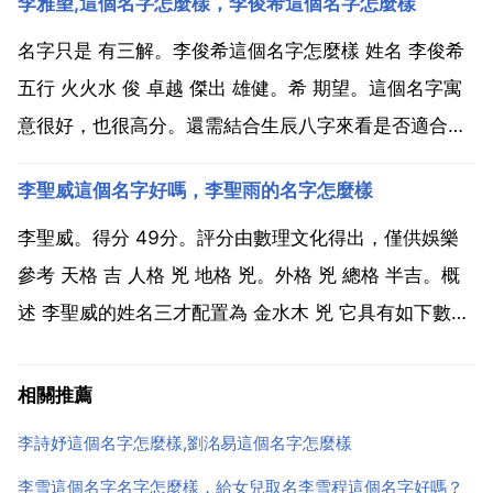
李雅望,這個名字怎麼樣，李俊希這個名字怎麼樣
測試結果 可獲得意外成功發展,有名利雙收的運氣,基礎
穩固,平靜安康,免於種種災禍,可得幸福長壽...
名字只是 有三解。李俊希這個名字怎麼樣 姓名 李俊希
五行 火火水 俊 卓越 傑出 雄健。希 期望。這個名字寓
意很好，也很高分。還需結合生辰八字來看是否適合。
你是想起名字嗎？挺好的李俊希的姓名測試結果 可獲得
李聖威這個名字好嗎，李聖雨的名字怎麼樣
意外成功發展,有名利雙收的運氣,基礎穩固,平靜安康,免
於種種災禍,可得幸福長壽。1 總論 一...
李聖威。得分 49分。評分由數理文化得出，僅供娛樂
參考 天格 吉 人格 兇 地格 兇。外格 兇 總格 半吉。概
述 李聖威的姓名三才配置為 金水木 兇 它具有如下數理
誘導力，據此會對人生產生一定的影響。承受祖輩或上
級提拔獲得意外成功，但有家庭不和或病弱之慮。總論
相關推薦
似乎可以成功發展的配置，然奮鬥過程中難...
李詩妤這個名字怎麼樣,劉洺易這個名字怎麼樣
李雪這個名字名字怎麼樣，給女兒取名李雪程這個名字好嗎？