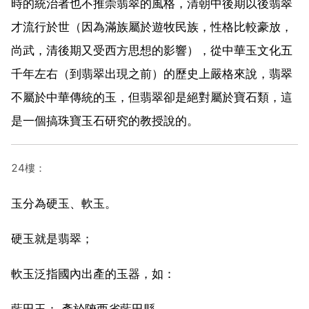
時的統治者也不推崇翡翠的風格，清朝中後期以後翡翠
才流行於世（因為滿族屬於遊牧民族，性格比較豪放，
尚武，清後期又受西方思想的影響），從中華玉文化五
千年左右（到翡翠出現之前）的歷史上嚴格來說，翡翠
不屬於中華傳統的玉，但翡翠卻是絕對屬於寶石類，這
是一個搞珠寶玉石研究的教授說的。
24樓：
玉分為硬玉、軟玉。
硬玉就是翡翠；
軟玉泛指國內出產的玉器，如：
藍田玉： 產於陝西省藍田縣。