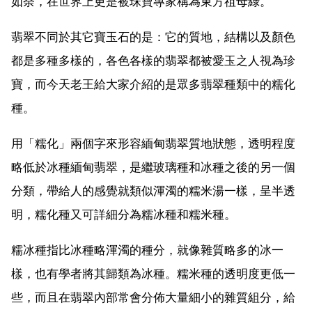
如荼，在世界上更是被珠寶專家稱為東方祖母綠。
翡翠不同於其它寶玉石的是：它的質地，結構以及顏色
都是多種多樣的，各色各樣的翡翠都被愛玉之人視為珍
寶，而今天老王給大家介紹的是眾多翡翠種類中的糯化
種。
用「糯化」兩個字來形容緬甸翡翠質地狀態，透明程度
略低於冰種緬甸翡翠，是繼玻璃種和冰種之後的另一個
分類，帶給人的感覺就類似渾濁的糯米湯一樣，呈半透
明，糯化種又可詳細分為糯冰種和糯米種。
糯冰種指比冰種略渾濁的種分，就像雜質略多的冰一
樣，也有學者將其歸類為冰種。糯米種的透明度更低一
些，而且在翡翠內部常會分佈大量細小的雜質組分，給