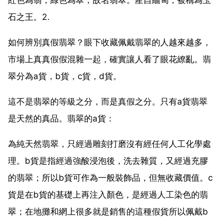
石之王。2.
如何辨別真假翡翠？眼下收藏佩戴翡翠的人越來越多，
市場上真真假假混雜一起，確實讓人看了眼花繚亂。翡
翠分為a貨，b貨，c貨，d貨。
這不是翡翠的等級之分，而是真假之分。只有a貨翡翠
是天然的真品。翡翠的a貨：
為純天然翡翠，只經過雕刻打磨沒有經任何人工化學處
理。b貨是指經過強酸浸泡後，洗去雜質，又經過充膠
的翡翠；所以b貨可作為一般裝飾品，但無收藏價值。c
貨是在b貨的基礎上再注入顏色，是經過人工染色的翡
翠；在地攤和網上很多就是銷售的這種假貨所以佩戴b