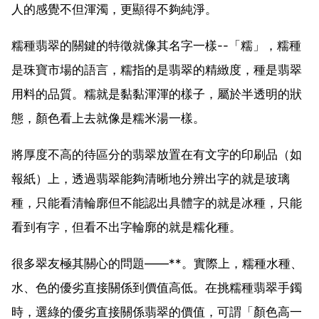
人的感覺不但渾濁，更顯得不夠純淨。
糯種翡翠的關鍵的特徵就像其名字一樣--「糯」，糯種
是珠寶市場的語言，糯指的是翡翠的精緻度，種是翡翠
用料的品質。糯就是黏黏渾渾的樣子，屬於半透明的狀
態，顏色看上去就像是糯米湯一樣。
將厚度不高的待區分的翡翠放置在有文字的印刷品（如
報紙）上，透過翡翠能夠清晰地分辨出字的就是玻璃
種，只能看清輪廓但不能認出具體字的就是冰種，只能
看到有字，但看不出字輪廓的就是糯化種。
很多翠友極其關心的問題――**。實際上，糯種水種、
水、色的優劣直接關係到價值高低。在挑糯種翡翠手鐲
時，選綠的優劣直接關係翡翠的價值，可謂「顏色高一