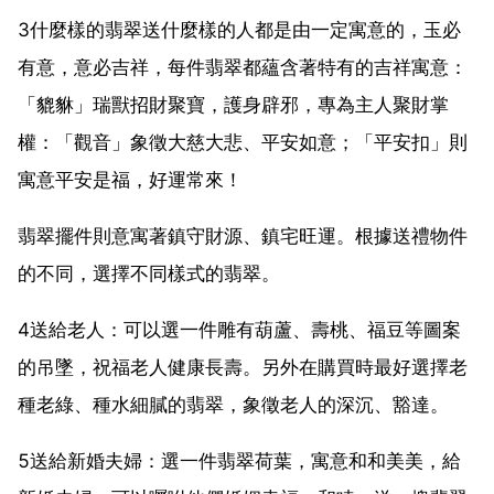
3什麼樣的翡翠送什麼樣的人都是由一定寓意的，玉必
有意，意必吉祥，每件翡翠都蘊含著特有的吉祥寓意：
「貔貅」瑞獸招財聚寶，護身辟邪，專為主人聚財掌
權：「觀音」象徵大慈大悲、平安如意；「平安扣」則
寓意平安是福，好運常來！
翡翠擺件則意寓著鎮守財源、鎮宅旺運。根據送禮物件
的不同，選擇不同樣式的翡翠。
4送給老人：可以選一件雕有葫蘆、壽桃、福豆等圖案
的吊墜，祝福老人健康長壽。另外在購買時最好選擇老
種老綠、種水細膩的翡翠，象徵老人的深沉、豁達。
5送給新婚夫婦：選一件翡翠荷葉，寓意和和美美，給