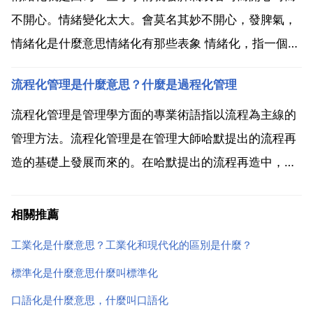
不開心。情緒變化太大。會莫名其妙不開心，發脾氣，
情緒化是什麼意思情緒化有那些表象 情緒化，指一個人
的心理狀態，容易因為一些或大或小的因素髮生情緒波
流程化管理是什麼意思？什麼是過程化管理
動，喜怒哀樂經常會不經意間轉換，前一秒可能還是高
興的，後一秒就可能悶悶不樂 焦躁不安。也可以理解為
流程化管理是管理學方面的專業術語指以流程為主線的
是人在不...
管理方法。流程化管理是在管理大師哈默提出的流程再
造的基礎上發展而來的。在哈默提出的流程再造中，所
謂流程有兩個關鍵要素 一個是顧客 一個是整體。主要
目的是為了提高公司的整體運營效率。流程化管理內容
相關推薦
企業流程管理主要是對企業內部改革，流程管理的三種
工業化是什麼意思？工業化和現代化的區別是什麼？
不同層次...
標準化是什麼意思什麼叫標準化
口語化是什麼意思，什麼叫口語化