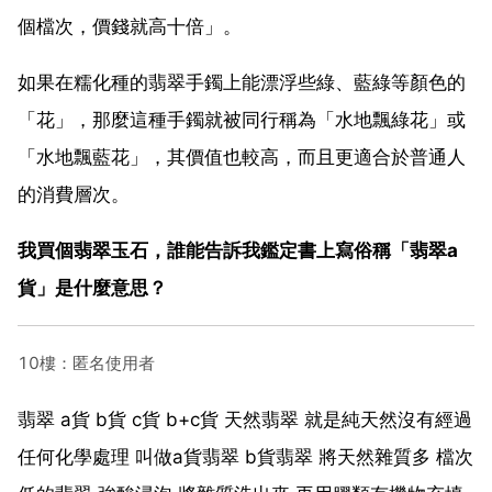
個檔次，價錢就高十倍」。
如果在糯化種的翡翠手鐲上能漂浮些綠、藍綠等顏色的
「花」，那麼這種手鐲就被同行稱為「水地飄綠花」或
「水地飄藍花」，其價值也較高，而且更適合於普通人
的消費層次。
我買個翡翠玉石，誰能告訴我鑑定書上寫俗稱「翡翠a
貨」是什麼意思？
10樓：匿名使用者
翡翠 a貨 b貨 c貨 b+c貨 天然翡翠 就是純天然沒有經過
任何化學處理 叫做a貨翡翠 b貨翡翠 將天然雜質多 檔次