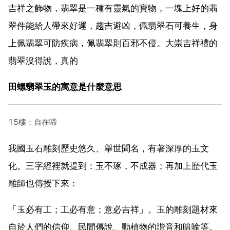
吉祥之飾物，翡翠是一種有靈氣的寶物，一塊上好的翡
翠件能給人帶來好運，趨吉避凶，佩翡翠石可養生，身
上佩翡翠可防疾病，佩翡翠則百邪不侵。大崇吉祥禮的
翡翠沒得說，真的
田螺翡翠玉的寓意是什麼意思
15樓：自在啼
我國玉石雕刻歷史悠久、舉世聞名，有著深厚的玉文
化。三字經裡就提到：玉不琢，不成器；再加上歷代玉
雕師也傳授下來：
「玉必有工；工必有意；意必吉祥」。玉的雕刻題材來
自於人們的信仰、民間傳說、動植物的諧音和暗喻等。