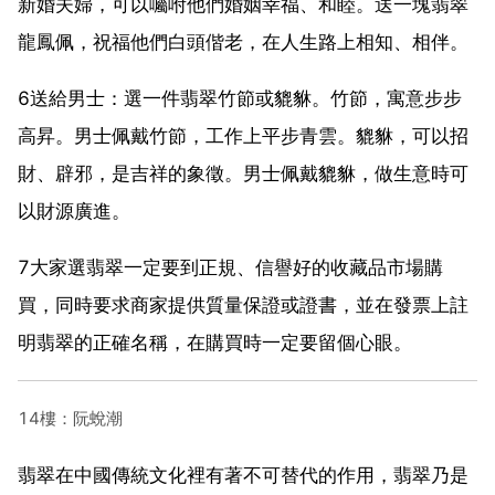
新婚夫婦，可以囑咐他們婚姻幸福、和睦。送一塊翡翠
龍鳳佩，祝福他們白頭偕老，在人生路上相知、相伴。
6送給男士：選一件翡翠竹節或貔貅。竹節，寓意步步
高昇。男士佩戴竹節，工作上平步青雲。貔貅，可以招
財、辟邪，是吉祥的象徵。男士佩戴貔貅，做生意時可
以財源廣進。
7大家選翡翠一定要到正規、信譽好的收藏品市場購
買，同時要求商家提供質量保證或證書，並在發票上註
明翡翠的正確名稱，在購買時一定要留個心眼。
14樓：阮蛻潮
翡翠在中國傳統文化裡有著不可替代的作用，翡翠乃是