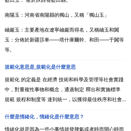
南陽玉：河南省南陽縣的獨山，又稱「獨山玉」
岫巖玉：主要產地在遼寧岫巖而得名，又稱岫玉和闐
玉：分佈於新疆莎車——塔什庫爾幹、和田——于闐等
等。
規範化意思是,規範化是什麼意思
規範化 的定義是 在經濟 技術和科學及管理等社會實踐
中，對重複性事物和概念，通過制定 釋出和實施標準
規範 規程和制度等 達到統一，以獲得最佳秩序和社會
效益 規範化是什麼意思 我們所稱的規範化，是指根據
什麼是情緒化，情緒化是什麼意思？
某種事物的發展需要，合理地制定組織規程和基本制度
以及工作流程，以形成統 一 規範和相對穩定的管理體...
情緒化就是因為一些小事情就發脾氣或者時而開心時而