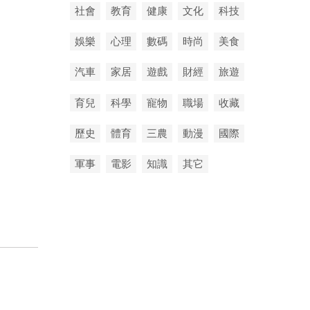
社會
教育
健康
文化
科技
娛樂
心理
數碼
時尚
美食
汽車
家居
遊戲
財經
旅遊
育兒
科學
寵物
職場
收藏
歷史
體育
三農
動漫
國際
軍事
電影
知識
其它