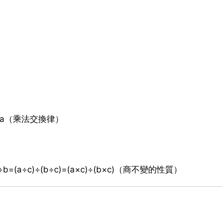
b×a（乘法交換律）
(a÷c)÷(b÷c)=(a×c)÷(b×c)（商不變的性質）