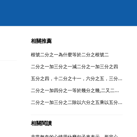
相關推薦
根號二分之一為什麼等於二分之根號二
二分之一加三分之一減二分之一加三分之四
五分之四，十二分之十一，六分之五，三分之四，十分之七，二分之一，這幾個分數按照從小到大的順序排列
二分之一加四分之一等於幾分之幾,二又二分之一等於幾分之幾
二分之一加三分之二除以六分之五乘以五分之三結果是多少
相關閱讀
非常無奈的心情用什麼句子來表示，形容心情很無奈的詩句