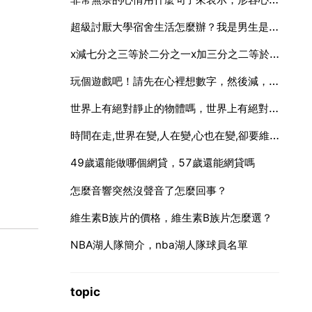
超級討厭大學宿舍生活怎麼辦？我是男生是喜歡安靜的人而且比較內向不怎麼會表達雖然宿舍裡面
x減七分之三等於二分之一x加三分之二等於九分之十四x減六
玩個遊戲吧！請先在心裡想數字，然後減，在乘於再加上然後除
世界上有絕對靜止的物體嗎，世界上有絕對靜止的物體嗎？為什麼？
時間在走,世界在變,人在變,心也在變,卻要維持一段恆久不變的
49歲還能做哪個網貸，57歲還能網貸嗎
怎麼音響突然沒聲音了怎麼回事？
維生素B族片的價格，維生素B族片怎麼選？
NBA湖人隊簡介，nba湖人隊球員名單
topic