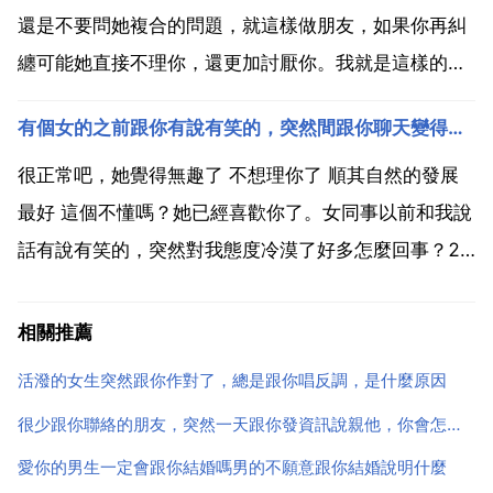
渴急...
還是不要問她複合的問題，就這樣做朋友，如果你再糾
纏可能她直接不理你，還更加討厭你。我就是這樣的。
天涯何處無芳草，何必單戀一支花，退一步，海闊天
有個女的之前跟你有說有笑的，突然間跟你聊天變得很冷，還經常會聊著聊著突然間就不說話了，這是什麼情況
空，地球這麼大，女人那麼多，不要在一起拉倒，男人
要有骨氣，男人要有個性。分就分沒什麼大不了，你要
很正常吧，她覺得無趣了 不想理你了 順其自然的發展
相信你自己會...
最好 這個不懂嗎？她已經喜歡你了。女同事以前和我說
話有說有笑的，突然對我態度冷漠了好多怎麼回事？20
不要想太多孩子，這就是女人的新鮮感。職場上的同事
關係是很複雜的，開始和你有說有笑完全是處於同事之
相關推薦
間的禮貌，想要博得公司同事的好感 個人覺得 沒有人
活潑的女生突然跟你作對了，總是跟你唱反調，是什麼原因
會...
很少跟你聯絡的朋友，突然一天跟你發資訊說親他，你會怎麼套路
愛你的男生一定會跟你結婚嗎男的不願意跟你結婚說明什麼