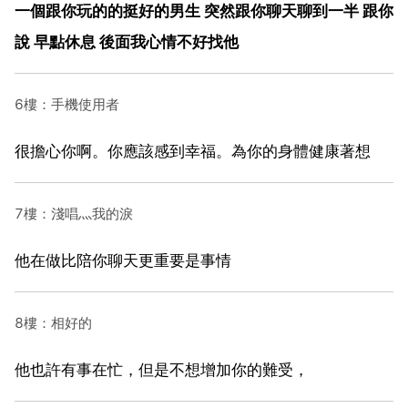
一個跟你玩的的挺好的男生 突然跟你聊天聊到一半 跟你
說 早點休息 後面我心情不好找他
6樓：手機使用者
很擔心你啊。你應該感到幸福。為你的身體健康著想
7樓：淺唱灬我的淚
他在做比陪你聊天更重要是事情
8樓：相好的
他也許有事在忙，但是不想增加你的難受，