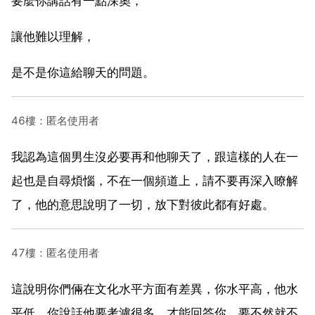
要麼你講話有一點深奧，
讓他難以理解，
是不是你這給聊天的問題。
46樓：匿名使用者
我認為這個男生沒必要再和他聊天了，跟這樣的人在一
起也是自尋煩惱，不在一個頻道上，請不要再深入瞭解
了，他的意思說明了一切，放下對彼此都有好處。
47樓：匿名使用者
這說明你們倆在文化水平方面有差異，你水平高，他水
平低，你說話他要考濾很多，才能回答你，要不然就不