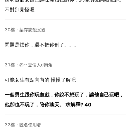
不對別見怪喔
30樓：葉存志他父親
問題是煩你，還不把你刪了。。。
31樓：@︶壹個人d街角
可能女生有點內向的 慢慢了解吧
一個男生跟你玩遊戲，你說不想玩了，讓他自己玩吧，
他卻也不玩了，陪你聊天。 求解釋? 40
32樓：匿名使用者