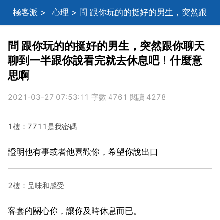
極客派
>
心理
> 問 跟你玩的的挺好的男生，突然跟
你聊天聊到一半跟你說看完就去休息吧！什麼意思啊
問 跟你玩的的挺好的男生，突然跟你聊天
聊到一半跟你說看完就去休息吧！什麼意
思啊
2021-03-27 07:53:11 字數 4761 閱讀 4278
1樓：7711是我密碼
證明他有事或者他喜歡你，希望你說出口
2樓：品味和感受
客套的關心你，讓你及時休息而已。