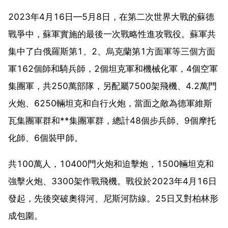
2023年4月16日—5月8日，在第二次世界大戰的蘇德
戰爭中，蘇軍實施的最後一次戰略性進攻戰役。蘇軍共
集中了白俄羅斯第1、2、烏克蘭第1方面軍等三個方面
軍162個師和騎兵師，2個坦克軍和機械化軍，4個空軍
集團軍，共250萬部隊，另配屬7500架飛機、4.2萬門
火炮、6250輛坦克和自行火炮，當面之敵為德軍維斯
瓦集團軍群和**集團軍群，總計48個步兵師、9個摩托
化師、6個裝甲師。
共100萬人，10400門火炮和迫擊炮，1500輛坦克和
強擊火炮、3300架作戰飛機。戰役於2023年4月16日
發起，先後突破奧得河、尼斯河防線。25日又對柏林形
成包圍。