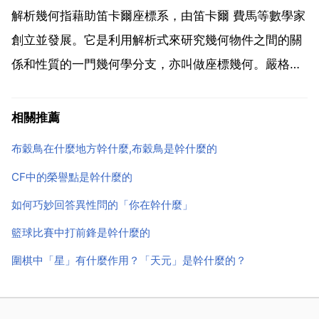
新。我剛才幫你查詢了，根據相關資料顯示，他們是一
解析幾何指藉助笛卡爾座標系，由笛卡爾 費馬等數學家
個貸款平臺。...
創立並發展。它是利用解析式來研究幾何物件之間的關
係和性質的一門幾何學分支，亦叫做座標幾何。嚴格地
講，解析幾何利用的並不是代數方法，而是藉助解析式
來研究幾何圖形。這裡面的解析式，既可以是代數的，
相關推薦
也可以是超越的 例如三角函式 對數等。通常預設代數
布穀鳥在什麼地方幹什麼,布穀鳥是幹什麼的
式只由有...
CF中的榮譽點是幹什麼的
如何巧妙回答異性問的「你在幹什麼」
籃球比賽中打前鋒是幹什麼的
圍棋中「星」有什麼作用？「天元」是幹什麼的？