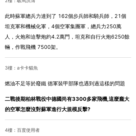
2樓：駿馬洪濤
此時蘇軍總兵力達到了 162個步兵師和騎兵師，21個
坦克軍和機械化軍，4個空軍集團軍，總兵力250萬
人，火炮和迫擊炮約4.2萬門，坦克和自行火炮6250餘
輛，作戰飛機 7500架。
3樓：a卡卡貓魚
燃油不足等於廢鐵 德軍裝甲部隊也遇到過這樣的問題
二戰後期柏林戰役中德國尚有3300多家飛機,這麼龐大
的空軍怎麼沒對蘇軍進行大規模反擊?
4樓：百度使用者