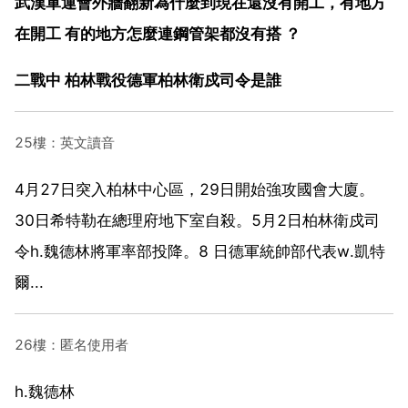
武漢軍運會外牆翻新為什麼到現在還沒有開工，有地方
在開工 有的地方怎麼連鋼管架都沒有搭 ？
二戰中 柏林戰役德軍柏林衛戍司令是誰
25樓：英文讀音
4月27日突入柏林中心區，29日開始強攻國會大廈。
30日希特勒在總理府地下室自殺。5月2日柏林衛戍司
令h.魏德林將軍率部投降。8 日德軍統帥部代表w.凱特
爾...
26樓：匿名使用者
h.魏德林