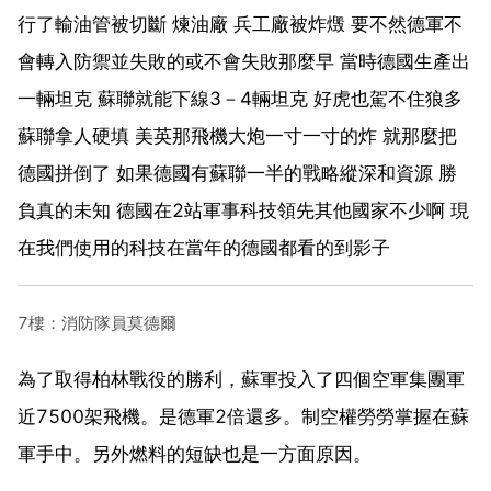
行了輸油管被切斷 煉油廠 兵工廠被炸燬 要不然德軍不
會轉入防禦並失敗的或不會失敗那麼早 當時德國生產出
一輛坦克 蘇聯就能下線3－4輛坦克 好虎也駕不住狼多
蘇聯拿人硬填 美英那飛機大炮一寸一寸的炸 就那麼把
德國拼倒了 如果德國有蘇聯一半的戰略縱深和資源 勝
負真的未知 德國在2站軍事科技領先其他國家不少啊 現
在我們使用的科技在當年的德國都看的到影子
7樓：消防隊員莫德爾
為了取得柏林戰役的勝利，蘇軍投入了四個空軍集團軍
近7500架飛機。是德軍2倍還多。制空權勞勞掌握在蘇
軍手中。另外燃料的短缺也是一方面原因。