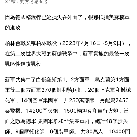
34樓：對方考慮看過
因為德國精銳都已經損失在外面了，很難抵擋美蘇聯軍
的進攻。
柏林會戰又稱柏林戰役（2023年4月16日~5月9日），
在第二次世界大戰的蘇德戰爭中，蘇軍實施的最後一次
戰略性進攻戰役。
蘇軍共集中了白俄羅斯第1、2方面軍、烏克蘭第1方面
軍等三個方面軍270個師和騎兵師，20個坦克軍和機械
化軍，14個空軍集團軍，共250萬部隊，另配屬2450
架飛機、14200門火炮、1500輛坦克和自行火炮，當
面之敵為德軍 集團軍群和**集團軍群，總計48個步兵
師、9個摩托化師、6個裝甲師。 共80萬人，10400門