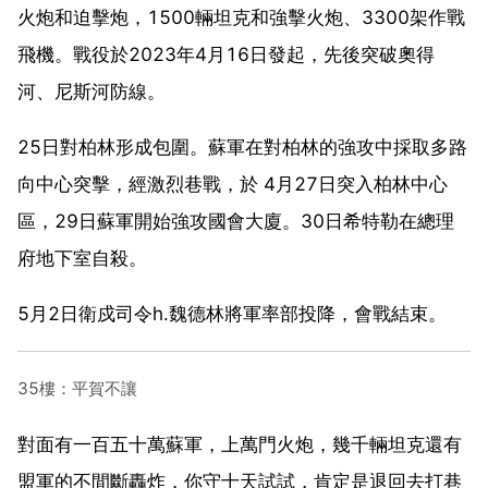
火炮和迫擊炮，1500輛坦克和強擊火炮、3300架作戰
飛機。戰役於2023年4月16日發起，先後突破奧得
河、尼斯河防線。
25日對柏林形成包圍。蘇軍在對柏林的強攻中採取多路
向中心突擊，經激烈巷戰，於 4月27日突入柏林中心
區，29日蘇軍開始強攻國會大廈。30日希特勒在總理
府地下室自殺。
5月2日衛戍司令h.魏德林將軍率部投降，會戰結束。
35樓：平賀不讓
對面有一百五十萬蘇軍，上萬門火炮，幾千輛坦克還有
盟軍的不間斷轟炸，你守十天試試，肯定是退回去打巷