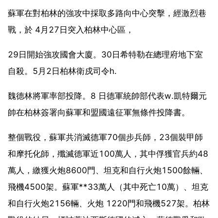
蘇軍在對柏林的強攻中採取多路向中心突擊，經激烈巷
戰，於 4月27日突入柏林中心區，
29日開始強攻國會大廈。30日希特勒在總理府地下室
自殺。5月2日柏林衛戍司令h.
魏德林將軍率部投降。8 日德軍統帥部代表w.凱特爾元
帥在柏林簽署向蘇軍和盟國遠征軍無條件投降書。
整個戰役，蘇軍共消滅德軍70個步兵師，23個裝甲師
和摩托化師，殲滅德軍近100萬人，其中俘獲官兵約48
萬人，繳獲火炮8600門、坦克和自行火炮1500餘輛、
飛機4500架。蘇軍**33萬人（其中死亡10萬）、坦克
和自行火炮2156輛、火炮 1220門和飛機527架。柏林