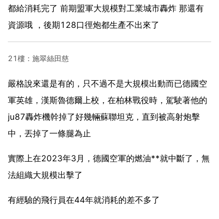
都給消耗完了 前期盟軍大規模對工業城市轟炸 那還有
資源哦 ，後期128口徑炮都生產不出來了
21樓：施翠絲田慈
嚴格說來還是有的，只不過不是大規模出動而已德國空
軍英雄，漢斯魯德爾上校，在柏林戰役時，駕駛著他的
ju87轟炸機幹掉了好幾輛蘇聯坦克，直到被高射炮擊
中，丟掉了一條腿為止
實際上在2023年3月，德國空軍的燃油**就中斷了，無
法組織大規模出擊了
有經驗的飛行員在44年就消耗的差不多了