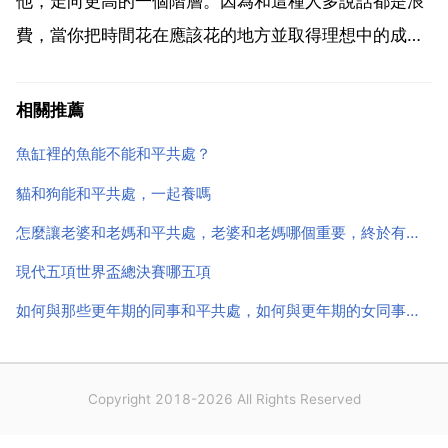
他，走向更高的一個階層。因為和這種人多說話都是浪
費，當你把時間花在應該花的地方並取得理想中的成績
時，你也沒什麼心思對付當初那批人了，不過是旅途中
的一個場景而已。和心機非常重的人在接觸的過程中要
相關推薦
學會小心了，不要和他們太過深交，只要表面過得去就
魚缸裡的魚能不能和平共處？
可以了，因為...
貓和狗能和平共處，一起養嗎
怎麼讓老婆和老媽和平共處，老婆和老媽哪個重要，終於有答案了
現代五項世界盃總決賽哪五項
如何與那些更年期的同事和平共處，如何與更年期的女同事相處？
Copyright 2018-2026 All Rights Reserved