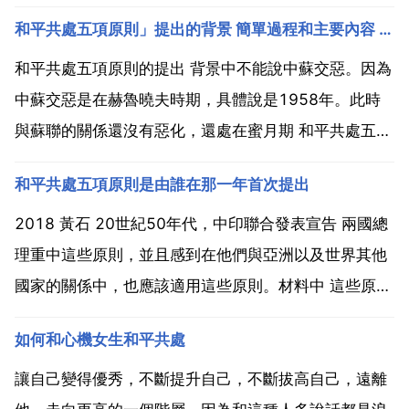
和平共處五項原則」提出的背景 簡單過程和主要內容 作用
和平共處五項原則的提出 背景中不能說中蘇交惡。因為
中蘇交惡是在赫魯曉夫時期，具體說是1958年。此時
與蘇聯的關係還沒有惡化，還處在蜜月期 和平共處五項
原則的內容有哪些，有什麼重大意義 2018 黃石 20世
和平共處五項原則是由誰在那一年首次提出
紀50年代，中印聯合發表宣告 兩國總理重中這些原
則，並且感到在他們與亞洲以及世界其他國家的關係...
2018 黃石 20世紀50年代，中印聯合發表宣告 兩國總
理重中這些原則，並且感到在他們與亞洲以及世界其他
國家的關係中，也應該適用這些原則。材料中 這些原則
是指和平共處五項原則。和平五項基本原則是由中國提
如何和心機女生和平共處
出的.主要內容是 1.互相尊重主權和領土完整.2.互不侵
犯.3.互不干涉內政.4.平等互利.5...
讓自己變得優秀，不斷提升自己，不斷拔高自己，遠離