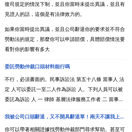
復司規定的情況下制，並且你當時未提出異議，並且有
見證人的話，這個是有法律效力的。
如果你當時提出異議，並且公司辭退你的要求並不符合
勞動法的規定，那麼你可以申請賠償，具體賠償情況要
看對你的影響有多大
委託勞動仲裁口頭材料能行嗎
不行，必須書面的。民事訴訟法 第五十八條 當事人 法
定 人可以委託一至二人作為訴訟 人。下列人員可以被
委託為訴訟 人 一 律師 基層法律服務工作者 二 當事人
的近親屬或者工作人員 三 當事人所在社群 單位以及有
我被公司口頭辭退，又不開具辭退單！兩天不讓我上班，第三天又通知我上班，並調離原崗位！我有人證及錄音
關社會團體推薦的公民。第五十九條 委託他人代為訴
訟，必須向人民法院提交由委託人簽名或者蓋章...
你可以帶著相關證據找勞動仲裁部門尋求幫助。甚至可