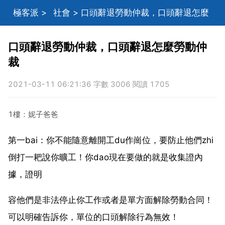
極客派
>
社會
> 口頭辭退勞動仲裁，口頭辭退怎麼
勞動仲裁
口頭辭退勞動仲裁，口頭辭退怎麼勞動仲
裁
2021-03-11 06:21:36 字數 3006 閱讀 1705
1樓：妮子爸爸
第一bai：你不能隨意離開工du作崗位，要防止他們zhi
倒打一耙說你曠工！你dao現在要做的就是收集證內
據，證明
容他們是非法停止你工作或者是單方面解除勞動合同！
可以明確告訴你，單位的口頭解除行為無效！