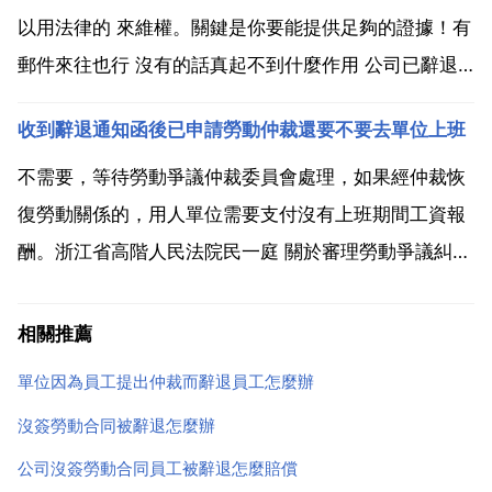
以用法律的 來維權。關鍵是你要能提供足夠的證據！有
郵件來往也行 沒有的話真起不到什麼作用 公司已辭退
我沒有開具書面通知 已招人接替我的工作！那人也直接
收到辭退通知函後已申請勞動仲裁還要不要去單位上班
上班了！叫我明天不用來上班了！如果我 一 當單位口
bai 頭提出解除勞du動關係時，勞動者要立即zhi...
不需要，等待勞動爭議仲裁委員會處理，如果經仲裁恢
復勞動關係的，用人單位需要支付沒有上班期間工資報
酬。浙江省高階人民法院民一庭 關於審理勞動爭議糾紛
案件若干疑難問題的解答 2012.12 十二 用人單位違法
解除勞動合同，勞動者要求撤銷解除勞動合同的決定，
相關推薦
繼續履行勞動合同的，應如何處理？如果在一審宣判
單位因為員工提出仲裁而辭退員工怎麼辦
前...
沒簽勞動合同被辭退怎麼辦
公司沒簽勞動合同員工被辭退怎麼賠償