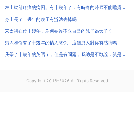
花，荷花都是兩性花。春節前後天氣異常寒冷，凍壞了
左上腹部疼痛的病因。有十幾年了，有時疼的時候不能睡覺，一陣一陣的疼，不疼的時候和正常人一樣
那陣早...
身上長了十幾年的瘊子有辦法去掉嗎
宋太祖在位十幾年，為何始終不立自己的兒子為太子？
男人和你有了十幾年的情人關係，這個男人對你有感情嗎
我學了十幾年的英語了，但是有問題，我總是不敢說，就是為什麼我懂得單詞 語法，但是就是不懂意思
Copyright 2018-2026 All Rights Reserved