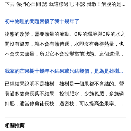
下去 你捫心自問 認 就這樣過吧 不認 就散！解脫的是你
其實對於感情來說 時間是最考驗人的 無論是對於男人
初中物理的問題困擾了我十幾年了
還是女人 你跟那個人有這麼長時間的感情基礎 他還是
選擇在外面有人 那麼就只有兩種可能...
物態的改變，需要熱量的流動。0度的環境與0度的水之
間沒有溫差，就不會有熱傳遞，水即沒有獲得熱量，也
不會失去熱量，所以它不會改變當前狀態。這個道理和
100度的環境中100度的水無法沸騰 一樣。一般說攝氏
我家的芒果樹十幾年不結果或只結幾個，是為是雄樹還是怎麼的，兩
零度是一個標準大氣壓下，空氣中水的三相 冰 水 空氣
中的水蒸氣 達到平衡時的溫度。如果這個系統是孤...
已經結果說明不是雄樹，雄樹是一個果都不會結的。營
養過多隻會長葉不結果，控制肥水，少施氮肥，多施磷
鉀肥，適當修剪徒長枝，過密枝，可以提高坐果率。雄
花只有雄芯 生花粉的那種，常有很多枚 雌花只有雌芯
花中間只有一個柱頭 兩性花兩種都有，比如桃花 油菜
相關推薦