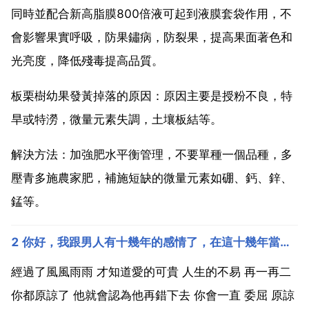
同時並配合新高脂膜800倍液可起到液膜套袋作用，不
會影響果實呼吸，防果鏽病，防裂果，提高果面著色和
光亮度，降低殘毒提高品質。
板栗樹幼果發黃掉落的原因：原因主要是授粉不良，特
旱或特澇，微量元素失調，土壤板結等。
解決方法：加強肥水平衡管理，不要單種一個品種，多
壓青多施農家肥，補施短缺的微量元素如硼、鈣、鋅、
錳等。
2 你好，我跟男人有十幾年的感情了，在這十幾年當中我們經過風風雨雨，他也傷害過我比較深，事
經過了風風雨雨 才知道愛的可貴 人生的不易 再一再二
你都原諒了 他就會認為他再錯下去 你會一直 委屈 原諒