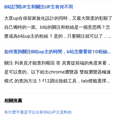
這些優秀的動畫片給我們的童年帶來了很多的快樂。在
B站訂閱UP主和關注UP主有何不同
我們長大後，看的更多的是動漫了，動畫片對我們的吸
引力沒有像小時候那麼強了。不過現在還是有很多人根
大眾up在保留家族化設計的同時，又最大限度的彰顯了
本弄...
自己獨特的一面。b站的關注和粉絲是一個意思嗎？怎
麼成為b站up主的粉絲 1 是的，只要關注就可以了，平
常人們所說的粉絲量，指的就是關注量。成為b站up主
如何查詢關注B站up主的時間，b站怎麼看前10粉絲最多up主
的粉絲，首先要開啟手機上的bilibili。3 然後點選up主
名字後方的關注。4 這樣就成功關注了...
關注 列表頁才能查到喔回 答 其實從前端的角度來看，
是可以查的。以下給出chrome瀏覽器 雙核瀏覽器極速
模式 的查詢方法 1 f12調出除錯工具，tab標籤選擇
network。2 因為該資料是jsonp請求來的，篩選條件必
須為all。3 找到這個介面，單擊。4 在右側頂部欄選擇
相關推薦
preview，下側...
有什麼平臺是可以分析B站UP主資料的