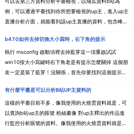
可以去第三方資料分析平臺檢視，以飛瓜資料b站為
例，可以通過平臺找到你所想要檢視的up主，進入up主
直播分析介面，就能看到該up主直播的資料，包含峰值
人氣 禮物數 彈幕互動 直播熱度 觀眾畫像等，還能通過
b470如何去掉切換大小寫時，右下角的提示
直播監控功能檢視直播過程中分鐘級的禮物收入 峰值人
數 彈幕數 人氣值等，及時掌握up主直播熱度資料...
執行 msconfig 啟動項裡去掉藍芽這一項重啟試試
win10按大小寫鍵時右下角老是有提示怎麼關掉 這個朋
友一定是裝了藍芽！沒關係，首先你要找到這個提示軟
體，在c盤下，用f2搜尋出這個應用程式的位置，
有什麼平臺是可以分析B站UP主資料的
vksts.exe。你現在沒辦法刪除他，你有2個辦法，1，
進入安全模式刪除這個程式，2 禁止一切...
這樣的平臺目前不多，像我使用的火燒雲資料就是，可
以查詢b站up主的賬號 粉絲畫像 對up主釋出的作品進
行監控分析賬號的資料。像我使用的火燒雲資料就是，
可以搜尋b站up主的賬號 檢視賬號的粉絲畫像 監控up