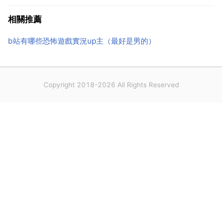
主釋出的作品 分析up主賬號的資料。怎麼分析b站同類
相關推薦
up主的資料詳情？同型別的up主資料詳情，可...
b站有哪些恐怖遊戲實況up主（最好是男的）
Copyright 2018-2026 All Rights Reserved