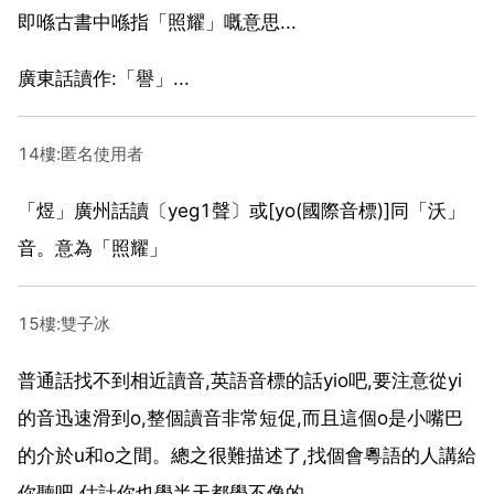
即喺古書中喺指「照耀」嘅意思...
廣東話讀作:「譽」...
14樓:匿名使用者
「煜」廣州話讀〔yeg1聲〕或[yo(國際音標)]同「沃」
音。意為「照耀」
15樓:雙子冰
普通話找不到相近讀音,英語音標的話yio吧,要注意從yi
的音迅速滑到o,整個讀音非常短促,而且這個o是小嘴巴
的介於u和o之間。總之很難描述了,找個會粵語的人講給
你聽吧,估計你也學半天都學不像的。