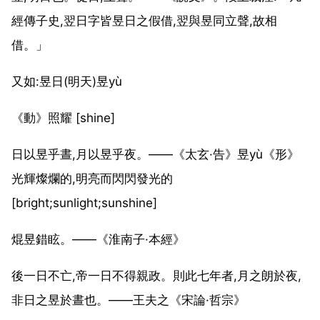
經傳子史,翌日字皆昱日之假借,翌與昱同立聲,故相
借。」
又如:昱日(明天)昱yù
《動》照耀 [shine]
日以昱乎晝,月以昱乎夜。——《太玄·告》昱yù《形》
光輝燦爛的,明亮而閃閃發光的
[bright;sunlight;sunshine]
焜昱錯眩。——《淮南子·本經》
後一日不亡,帝一日不得親政。則此七年者,月之朗於夜,
非日之昱於晝也。——王夫之《宋論·哲宗》