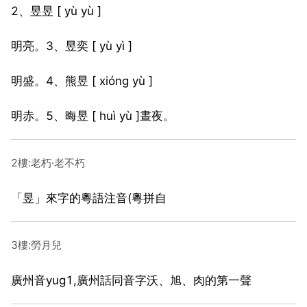
2、昱昱 [ yù yù ]
明亮。3、昱奕 [ yù yì ]
明盛。4、熊昱 [ xióng yù ]
明赤。5、晦昱 [ huì yù ]晝夜。
2樓:老朽·老不朽
「昱」來字的粵語注音(粵拼自
3樓:勞月兒
廣州音yug1,廣州話同音字沃、旭、肉的第一聲