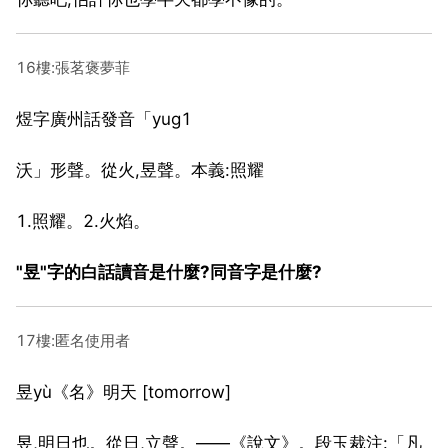
16樓:張茗褒夢菲
煜字廣州話發音「yug1
沃」形聲。從火,昱聲。本義:照耀
1.照耀。2.火焰。
"昱"字的白話讀音是什麼?同音字是什麼?
17樓:匿名使用者
昱yù《名》明天 [tomorrow]
昱,明日也。從日,立聲。——《說文》。段玉裁注:「凡