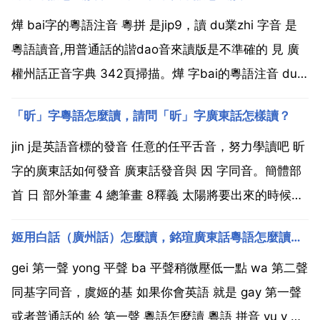
燁 bai字的粵語注音 粵拼 是jip9，讀 du業zhi 字音 是
粵語讀音,用普通話的諧dao音來讀版是不準確的 見 廣
權州話正音字典 342頁掃描。燁 字bai的粵語注音 du
粵拼 是jip9，讀 業 字音 是粵zhi語讀dao音,用普通話回
「昕」字粵語怎麼讀，請問「昕」字廣東話怎樣讀？
的諧音來讀是不準確的 見答 廣州話正音字典 342頁...
jin j是英語音標的發音 任意的任平舌音，努力學讀吧 昕
字的廣東話如何發音 廣東話發音與 因 字同音。簡體部
首 日 部外筆畫 4 總筆畫 8釋義 太陽將要出來的時候。
組詞昕夕 x n x 早晚。昕庭 x n t ng 天庭。指帝后宮
姬用白話（廣州話）怎麼讀，銘瑄廣東話粵語怎麼讀？？？
庭。初昕 ch x n 謂太陽剛要升起。昕天 x n ti n ...
gei 第一聲 yong 平聲 ba 平聲稍微壓低一點 wa 第二聲
同基字同音，虞姬的基 如果你會英語 就是 gay 第一聲
或者普通話的 給 第一聲 粵語怎麼讀 粵語 拼音 yu y 釋