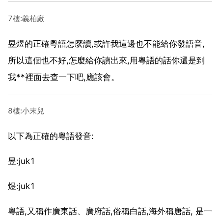
7樓:義柏廠
昱煜的正確粵語怎麼讀,或許我這邊也不能給你發語音,
所以這個也不好,怎麼給你讀出來,用粵語的話你還是到
我**裡面去查一下吧,應該會。
8樓:小末兒
以下為正確的粵語發音:
昱:juk1
煜:juk1
粵語,又稱作廣東話、廣府話,俗稱白話,海外稱唐話, 是一