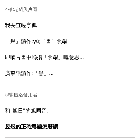
4樓:老貓與爽哥
我去查咗字典...
「煜」讀作:yù;〔書〕照耀
即喺古書中喺指「照耀」嘅意思...
廣東話讀作:「譽」...
5樓:匿名使用者
和"旭日"的旭同音.
昱煜的正確粵語怎麼讀