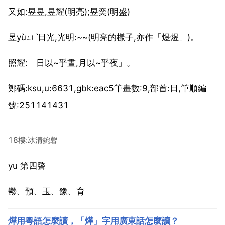
又如:昱昱,昱耀(明亮);昱奕(明盛)
昱yùㄩˋ日光,光明:~~(明亮的樣子,亦作「煜煜」)。
照耀:「日以~乎晝,月以~乎夜」。
鄭碼:ksu,u:6631,gbk:eac5筆畫數:9,部首:日,筆順編
號:251141431
18樓:冰清婉馨
yu 第四聲
鬱、預、玉、豫、育
燁用粵語怎麼讀，「燁」字用廣東話怎麼讀？