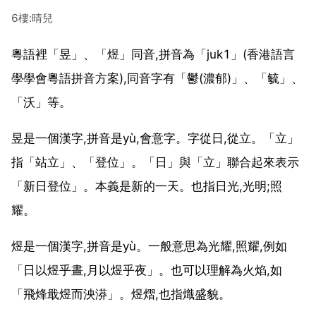
6樓:晴兒
粵語裡「昱」、「煜」同音,拼音為「juk1」(香港語言
學學會粵語拼音方案),同音字有「鬱(濃郁)」、「毓」、
「沃」等。
昱是一個漢字,拼音是yù,會意字。字從日,從立。「立」
指「站立」、「登位」。「日」與「立」聯合起來表示
「新日登位」。本義是新的一天。也指日光,光明;照
耀。
煜是一個漢字,拼音是yù。一般意思為光耀,照耀,例如
「日以煜乎晝,月以煜乎夜」。也可以理解為火焰,如
「飛烽戢煜而泱漭」。煜熠,也指熾盛貌。