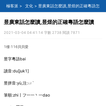
極客派
>
文化
> 昱廣東話怎麼讀,昱煜的正確粵語怎
麼讀
昱廣東話怎麼讀,昱煜的正確粵語怎麼讀
2021-03-04 04:41:14 字數 2738 閱讀 7871
1樓:116貝貝愛
昱字粵語bai
讀音:du[juk1]
昱拼音:yù,注:ㄩˋ
筆順:zhi丨フ一一丶一dao