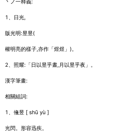
丶ノ一釋義:
1、日光,
版光明:昱昱(
權明亮的樣子,亦作「煜煜」)。
2、照耀:「日以昱乎晝,月以昱乎夜」。
漢字筆畫:
相關組詞:
1、儵昱 [ shū yù ]
光閃。形容迅疾。