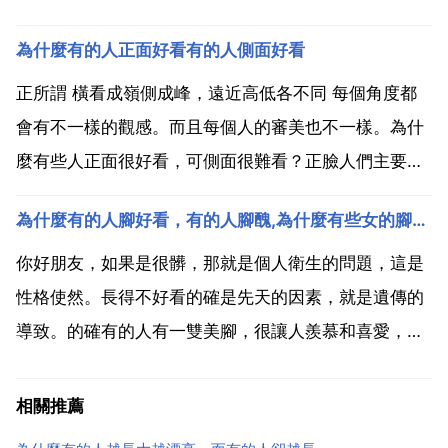
非洲待幾年，保證黑的和鍋底一樣 因為有錢和沒有錢，
為什麼有的人正面好看有的人側面好看
有錢的就越帥，沒有錢那個越醜 為什麼有些人越來越帥
有些人越來越醜 因為小時了了，大未必佳，人是會隨著
正所謂 橫看成嶺側成峰，遠近高低各不同 每個角度都
年齡...
會有不一樣的觀感。而且每個人的審美也不一樣。為什
麼有些人正面很好看，可側面很難看？正臉人們主要看
三庭五眼，這樣的美才標準 才稱心。因為正臉看到的五
為什麼有的人腳好看，有的人腳醜,為什麼有些女的腳那麼好看人卻不忍直視，有些女的人那麼漂亮腳長得那麼醜，就沒有人漂亮腳好看的女生嗎？
官比較側臉沒有那麼突出立體，所以當看側臉時，發現
五官沒有正臉那麼深邃，所以才覺得不好看。有的人的
你好朋友，如果是很髒，那就是個人衛生的問題，這是
正臉，三...
性格使然。長得不好看的確是先天的因素，就是遺傳的
導致。的確有的人有一雙美腳，很讓人羨慕和喜愛，但
是她們並不見得很漂亮 女生如果不漂亮的確很悲哀。跟
年齡，走路習慣，穿鞋風格都有關係 基因不同，我就隨
相關推薦
我爸的大腳?為什麼有些女的腳那麼好看人卻不忍直