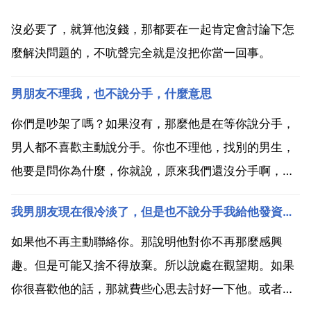
沒必要了，就算他沒錢，那都要在一起肯定會討論下怎
麼解決問題的，不吭聲完全就是沒把你當一回事。
男朋友不理我，也不說分手，什麼意思
你們是吵架了嗎？如果沒有，那麼他是在等你說分手，
男人都不喜歡主動說分手。你也不理他，找別的男生，
他要是問你為什麼，你就說，原來我們還沒分手啊，我
還以為我們分手了呢，不理你就繼續 他是想讓你感覺與
我男朋友現在很冷淡了，但是也不說分手我給他發資訊他都回我，而且還每天和我說早安為什麼
他沒有意思了，然後由你開口講分手，達到他的目的。
這就是戀愛中間出現問題了，必須有一方主動解決吧，
如果他不再主動聯絡你。那說明他對你不再那麼感興
博微歐陽小...
趣。但是可能又捨不得放棄。所以說處在觀望期。如果
你很喜歡他的話，那就費些心思去討好一下他。或者是