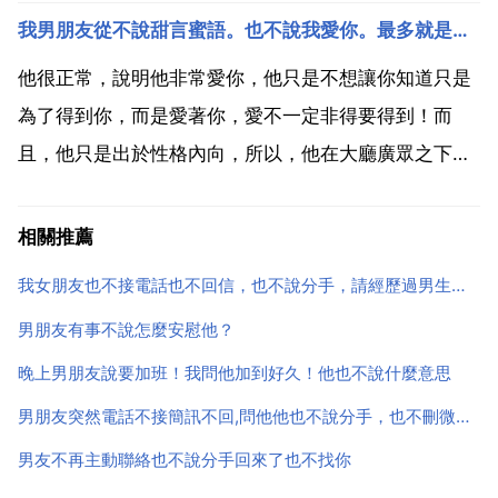
把精力放在完善自己身上，比如說打扮一下自己。讓自
我男朋友從不說甜言蜜語。也不說我愛你。最多就是我喜歡你。在街
己更開朗一些。同時也漸漸的冷落他。雙方逐漸產生距
離，然後又能讓他發現你的以前所不具備的優點。吸引
他很正常，說明他非常愛你，他只是不想讓你知道只是
他來追你。談戀...
為了得到你，而是愛著你，愛不一定非得要得到！而
且，他只是出於性格內向，所以，他在大廳廣眾之下不
好意思罷了！你需要知道的就是他很愛你，就可以了，
他所做的每一件事都是為你好！望踩納，謝謝！對於自
相關推薦
己的女人總是包裹的越嚴越好 男人都有很強的佔有慾
我女朋友也不接電話也不回信，也不說分手，請經歷過男生回答，後來怎麼了
就像我 我甚...
男朋友有事不說怎麼安慰他？
晚上男朋友說要加班！我問他加到好久！他也不說什麼意思
男朋友突然電話不接簡訊不回,問他他也不說分手，也不刪微信，默默無語，他是討厭我了嗎？要分手了
男友不再主動聯絡也不說分手回來了也不找你