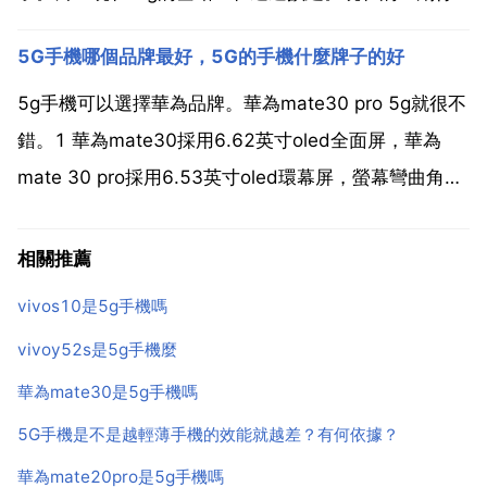
業趨勢非常好 因為未來都是五g系列的所有的東西 包括
5G手機哪個品牌最好，5G的手機什麼牌子的好
家電 現在五一行業的話，確實是很好的，畢竟。就是我
現在費用比較高，如果費用不高的話，會有很多人。五
5g手機可以選擇華為品牌。華為mate30 pro 5g就很不
g的...
錯。1 華為mate30採用6.62英寸oled全面屏，華為
mate 30 pro採用6.53英寸oled環幕屏，螢幕彎曲角度
達88度。2 華為mate30內建4200mah大電池，華為
mate 30 pro更將電池容量增至4500mah...
相關推薦
vivos10是5g手機嗎
vivoy52s是5g手機麼
華為mate30是5g手機嗎
5G手機是不是越輕薄手機的效能就越差？有何依據？
華為mate20pro是5g手機嗎