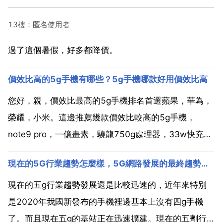
13樓：匿名使用者
過了這個暑假，好多都降價。
價效比高的5g手機有哪些？5g手機哪款好用價效比高
您好，親，價效比最高的5g手機排名首選蘋果，華為，
榮耀，小米。這邊推薦幾款價效比較高的5g手機，
note9 pro，一億畫素，驍龍750g處理器，33w快充，
120hz重新整理率 2.榮耀x10，麒麟820處理器，
現在的5G行業趨勢怎麼樣，5G網路發展的最終趨勢是什麼？
4300mah續航，4000萬高感光影像系統，6.63英寸升
降全面屏 3.華為暢享20...
現在的五g行業趨勢發展還是比較迅速的，近年來特別
是2020年我國新發布的手機裡邊基本上沒有四g手機
了。而且現在五g的基站正在迅速擴建。現在的五劑行