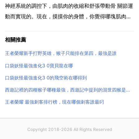
不然無法通...
神經系統的調控下，由肌肉的收縮和舒張帶動骨 關節運
動而實現的。現在，摸摸你的身體，你覺得哪塊肌肉最
強壯？舌頭 手指 胸部 臀部 還是腿上的肌肉？舌頭的確
是相對其尺寸來說最結實的肌肉，但事實上，舌頭是由
相關推薦
四塊肌肉組成的。舌肌縱橫交錯，能使舌頭翻滾捲曲，
王者榮耀新手打野英雄，猴子只能排在第四，最強是誰
活...
口袋妖怪最強進化3 0寶貝龍在哪
口袋妖怪最強進化3 0的飛空術在哪得到
西遊記裡的四種猴子哪種最強，西遊記中提到的混世四猴是指哪四種猴子，都有什麼神通？
王者榮耀 最強刺客排行榜，現在哪個刺客誰最叼
Copyright 2018-2026 All Rights Reserved