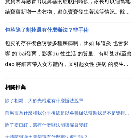
繩，或者在原地...
寶寶因為感冒出現鼻塞的症狀的時候，家長可以適當地
給寶寶新增一些衣物，避免寶寶發生著涼等情況。除此
以外，也可以使用一些滴鼻劑滴在寶寶的鼻部，來緩解
包莖除了割掉還有什麼辦法？非手術
寶寶所出現的鼻塞症狀。有時，使用一些生理鹽水來清
洗鼻部，也可以起到不錯的疏通鼻孔的作用。如果有需
包皮的存在復會誘發多種疾病制，比如 尿道炎 也會影
要的話，家長...
響 的 bai發育，影響du 性生活 的質量。有時甚zhi至會
dao 將細菌帶入女方體內，又引起女性 疾病 的發生。
目前來說還是通過手術 來徹底解決，而且已經很成熟。
患者不用擔心。你這必須手術才行，要不然迴應起很多
相關推薦
的病情，早發現早 近快 這種病不能拖...
除了相親，大齡光棍還有什麼辦法脫單
前男友為什麼和我分手後總是以各種辦法幫助我是不是覺得虧欠我對不起我還是別的原因
除了塗口紅，還有什麼辦法能讓嘴脣變紅
大體積混凝土開裂還有什麼辦法處理嗎？