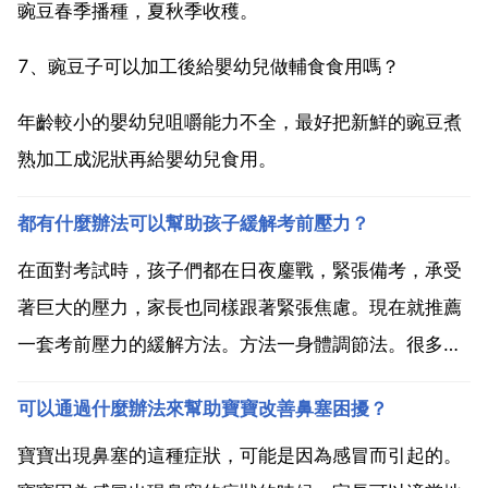
豌豆春季播種，夏秋季收穫。
7、豌豆子可以加工後給嬰幼兒做輔食食用嗎？
年齡較小的嬰幼兒咀嚼能力不全，最好把新鮮的豌豆煮
熟加工成泥狀再給嬰幼兒食用。
都有什麼辦法可以幫助孩子緩解考前壓力？
在面對考試時，孩子們都在日夜鏖戰，緊張備考，承受
著巨大的壓力，家長也同樣跟著緊張焦慮。現在就推薦
一套考前壓力的緩解方法。方法一身體調節法。很多孩
子久坐學習，身體處於僵硬的狀態，這樣學習的效率非
可以通過什麼辦法來幫助寶寶改善鼻塞困擾？
常低，越學越焦慮。可以讓孩子每天戶外運動分鐘來改
善這種狀況。比如讓孩子到操場上跑兩圈，或者跳跳
寶寶出現鼻塞的這種症狀，可能是因為感冒而引起的。