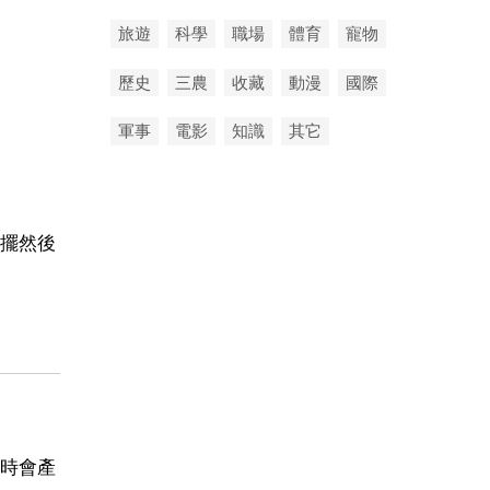
旅遊
科學
職場
體育
寵物
歷史
三農
收藏
動漫
國際
軍事
電影
知識
其它
擺然後
時會產