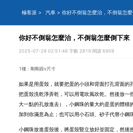
極客派
>
汽車
> 你好不倒翁怎麼治，不倒翁怎
你好不倒翁怎麼治，不倒翁怎麼倒下來
2025-07-29 02:51:46 字數 2819 閱讀 6909
1樓：剛剛跟v尺寸
如果是用蛋殼，就要把蛋的小頭和背面打孔背面的
把蛋殼洗乾淨弄乾，可以用電吹風吹乾。然後放一
大一點的孔放進去），小鋼珠的量大約是蛋的體積
加到你滿意為止；也可以用小石頭、砂子代替小鋼
小鋼珠放進蛋殼後，將蛋殼豎立放好並固定，然後把