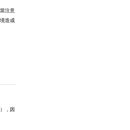
當注意
境造成
），因