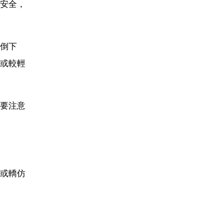
安全，
倒下
或較輕
要注意
或轎仿