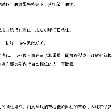
把轎晌乙個雞蛋先搖幾下，然後敲乙個洞。
後用白紙把孔蓋住，用透明膠把它粘住。
來、粘好，這樣就做好了。
於唐代。形狀像人而在造形和重量上閉橋鋒製成一經觸動就搖
環境而能長期保持自己權位的人，有貶義。
高的圓柱組成。由於圓底的重心低於圓柱的重心，因此在傾斜