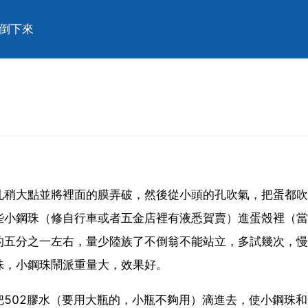
麼倒下來
孔稍大點並將裡面的膜弄破，然後從小頭的孔吹氣，把蛋都吹
些小鋼珠（修自行車或者五金店裡有液悉賀賣）進蛋殼裡（當
的五分之一左右，量少陸族了不倒翁不能站立，多試幾次，慢
珠，小鋼珠鬧派重量大，效果好。
502膠水（要用大瓶的，小瓶不夠用）滴進去，使小鋼珠