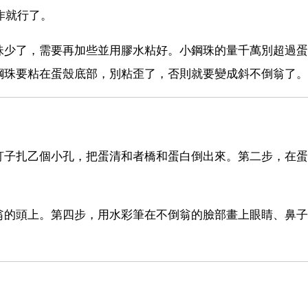
作就行了。
珠少了，需要再加些並用膠水粘好。小鋼珠的量千萬別超過蛋
鋼珠要粘在蛋殼底部，別粘歪了，否則就要變成斜不倒翁了。
釘子扎乙個小孔，把蛋清和者橋和蛋白倒出來。第二步，在蛋
翁的頭上。第四步，用水彩筆在不倒翁的臉部畫上眼睛、鼻子