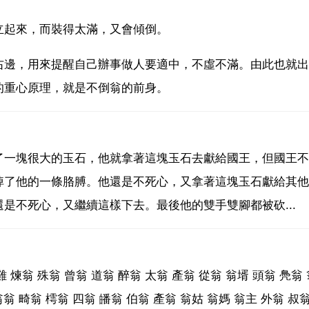
立起來，而裝得太滿，又會傾倒。
右邊，用來提醒自己辦事做人要適中，不虛不滿。由此也就出
的重心原理，就是不倒翁的前身。
了一塊很大的玉石，他就拿著這塊玉石去獻給國王，但國王不
掉了他的一條胳膊。他還是不死心，又拿著這塊玉石獻給其他
是不死心，又繼續這樣下去。最後他的雙手雙腳都被砍...
 煉翁 殊翁 曾翁 道翁 醉翁 太翁 產翁 從翁 翁壻 頭翁 鳧翁 
翁翁 畸翁 樗翁 四翁 皤翁 伯翁 產翁 翁姑 翁媽 翁主 外翁 叔