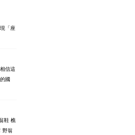
現「座
相信這
的國
翁鞋 樵
翁 野翁