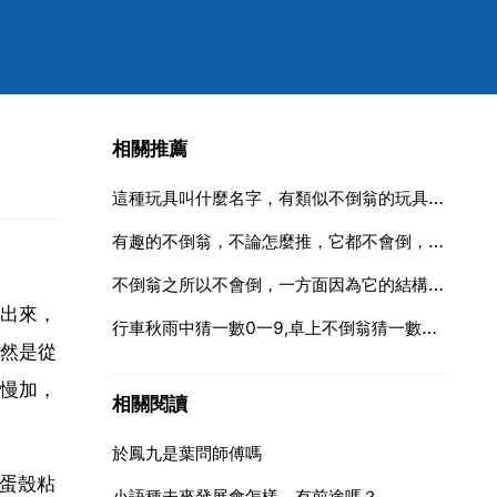
相關推薦
這種玩具叫什麼名字，有類似不倒翁的玩具麼可以
有趣的不倒翁，不論怎麼推，它都不會倒，即便把它橫過來放，一鬆
不倒翁之所以不會倒，一方面因為它的結構是上輕下重，底部有
出來，
行車秋雨中猜一數0一9,卓上不倒翁猜一數0一
然是從
慢加，
相關閱讀
於鳳九是葉問師傅嗎
和蛋殼粘
小語種未來發展會怎樣，有前途嗎？