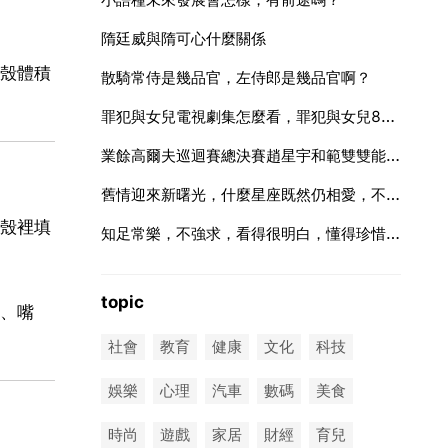
隋廷威與隋可心什麼關係
殼體積
散騎常侍是幾品官，左侍郎是幾品官啊？
罪犯與女兒電視劇集怎麼看，罪犯與女兒8集電視劇集哪裡看
業餘高爾夫巡迴賽總決賽趙星宇和範雙雙能否一直領先？
舊情迎來新曙光，什麼星座既然仍相愛，不如盡釋前嫌再團圓？
殼裡填
知足常樂，不強求，看得很明白，懂得珍惜當下的星座都有誰呢？
topic
、嘴
社會
教育
健康
文化
科技
娛樂
心理
汽車
數碼
美食
時尚
遊戲
家居
財經
育兒