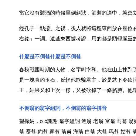
當它沒有裝酒的時候呈倒斜狀，酒裝的適中，就會
經孔子「點撥」之後，後人就將這種東西放在座位
右銘」一詞。這些東西據考證，用的都是頭輕腳重
什麼是不倒翁什麼是不倒翁
春秋戰國時期的人物，名字叫卞和。他在山上揀到
是一塊真的玉石，反怪他欺騙君主，於是就下令砍
王，結果又和上次一樣，又被砍掉了一條胳膊。他還
不倒翁的翁字組詞，不倒翁的翁字拼音
望採納，o o謝謝 翁字組詞 漁翁 老翁 富翁 封翁 翁雞
翁 塞翁 釣翁 家翁 翁甫 海翁 白翁 大翁 馬翁 姑翁 