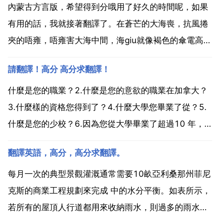
內蒙古方言版，希望得到分哦用了好久的時間呢，如果
有用的話，我就接著翻譯了。在蒼芒的大海喪，抗風捲
夾的唔雍，唔雍害大海中間，海giu就像褐色的傘電高奧
的飛翔。一仄兒，胳膊碰一碰海面，一仄兒，就像箭一
請翻譯！高分 高分求翻譯！
樣衝上天，一邊吼喊著。在這個圈兒圈兒的吼喊聲裡，
烏雲還聽見了快落。在宰吼喊聲裡，進四對暴風雨的喀
什麼是您的職業？2.什麼是您的意欲的職業在加拿大？
望！唔雍...
3.什麼樣的資格您得到了？4.什麼大學您畢業了從？5.
什麼是您的少校？6.因為您從大學畢業了超過10 年，
您怎麼可以抓住迅速發展的世界？7.您學會了什麼在您
翻譯英語，高分，高分求翻譯。
的大學？8.您學習了在大學幫助您的路線？9.您比英語
可以講其他語言和普通 嗎？10.您必須講英...
每月一次的典型景觀灌溉通常需要10畝亞利桑那州菲尼
克斯的商業工程規劃來完成 中的水分平衡。如表所示，
若所有的屋頂人行道都用來收納雨水，則過多的雨水會