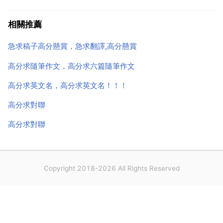
被收集起來，如此看來，水分的平衡便不能實現。從集
水總量中去除房頂或者人行道的區域，則積水的最大值
相關推薦
443431 加侖會有一定的減少。或者也可以增加景觀地
急求稿子高分懸賞，急求翻譯,高分懸賞
區...
高分求隨筆作文，高分求六篇隨筆作文
高分求英文名，高分求英文名！！！
高分求對聯
高分求對聯
Copyright 2018-2026 All Rights Reserved