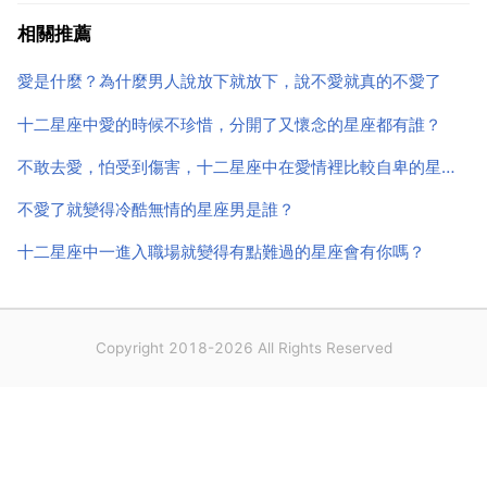
遇見他們就偷樂！這三個星座男不適合做男朋友可以做
相關推薦
老公！摩羯男。摩羯座通常是僵硬和嚴肅的。他們可能
愛是什麼？為什麼男人說放下就放下，說不愛就真的不愛了
會向我們展示...
十二星座中愛的時候不珍惜，分開了又懷念的星座都有誰？
不敢去愛，怕受到傷害，十二星座中在愛情裡比較自卑的星座是誰？
不愛了就變得冷酷無情的星座男是誰？
十二星座中一進入職場就變得有點難過的星座會有你嗎？
Copyright 2018-2026 All Rights Reserved