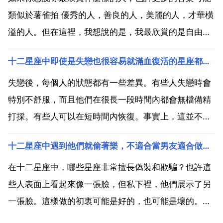
類似於薯雀拍 優秀的人，善良的人，美麗的人，才華橫
溢的人。但在這裡，我想說的是，我最欣賞的是自由和
輕鬆的人，工作積極，敢於愛和恨，也不會拖延和糾
十二星座中即使是失戀也很容易就滿血復活的星座都有誰？
纏。特別是在這段關係中，如果數羨你不愛我，你就會
把它拉下來。那麼，在十二個星座中，哪些星座可以不
失戀後，每個人的狀態都有一些差異。有些人失戀時會
愛我就把它拉...
特別不舒服，而且他們在很長一段時間內都會無檔備精
打採。有些人可以在短時間內恢復。事實上，這並不意
味著誰愛得更深，更多的時候是乙個人的適應能力。一
十二星座中遇到他們就偷著樂，不適合當男友適合做老公的星座都有誰？
起看看十二星座中即使是失戀也很容易就滿血行春毀復
活的星座都有誰？十二星座中上榜星座之一的 白羊座。
在十二星座中，哪些星座非常擅長偽裝和欺騙？也許這
白羊座 樂...
些人表面上看起來像一張臉，但私下裡，他們展示了另
一張臉。這樣做的初衷可能是好的，也可能是壞的。具
體情況是什麼？讓我們看看哪個星座是最好的偽裝者？