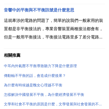
業，在這個行業走的真的不會太遠的，你其實應該慶
音響中的平衡與不平衡訊號是什麼意思
幸，你現在還在讀書，可以有更多選擇人生的機會，等
你的知識結構和人生閱歷不斷增加的時候，你就會有不
這就牽涉的電路的問題了，簡單的說我們一般家用的裝
同的想法和看法的...
置都是非平衡接法的，專業音響裝置兩種接法都會有，
但是一般用平衡接法，平衡接法電路里多了差分電路，
能更好的遮蔽干擾噪音實現遠距離傳輸，距離超過20米
推薦平衡接法，非平衡介面有蓮花頭，6.35大二芯，平
相關推薦
衡介面有6.35大三芯，卡農等。希望能幫到你。一般有
中耳內外氣壓不平衡導致聽力下降是什麼原理
左...
傳動軸不平衡的話，會造成什麼後果？
為什麼有時候越是醜女心理越不平衡
怎樣解決中國發展不平衡，為什麼經濟發展不平衡
文學和社會不平衡的原因是什麼，文學發展與社會發展的不平衡含義及其表現