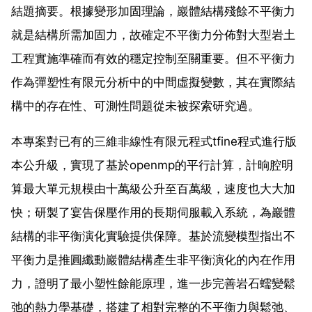
結題摘要。根據變形加固理論，巖體結構殘餘不平衡力
就是結構所需加固力，故確定不平衡力分佈對大型岩土
工程實施準確而有效的穩定控制至關重要。但不平衡力
作為彈塑性有限元分析中的中間虛擬變數，其在實際結
構中的存在性、可測性問題從未被探索研究過。
本專案對已有的三維非線性有限元程式tfine程式進行版
本公升級，實現了基於openmp的平行計算，計晌腔明
算最大單元規模由十萬級公升至百萬級，速度也大大加
快；研製了宴告保壓作用的長期伺服載入系統，為巖體
結構的非平衡演化實驗提供保障。基於流變模型指出不
平衡力是推圓纖動巖體結構產生非平衡演化的內在作用
力，證明了最小塑性餘能原理，進一步完善岩石蠕變鬆
弛的熱力學基礎，搭建了相對完整的不平衡力與鬆弛、