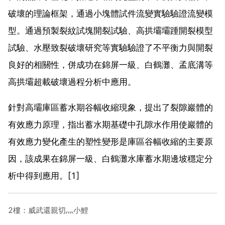
破壞的理論框架，通過小塊體試件流變實驗驗證流變模
型。通過預製裂紋試塊開裂試驗、高拱壩壩踵開裂模型
試驗、水壓致裂破壞研究等實驗驗證了不平衡力與開裂
良好的相關性，併成功在錦屏一級、白鶴灘、孟底溝等
高拱壩超載破壞過程分析中應用。
針對高壩庫區蓄水期谷幅收縮現象，提出了裂隙巖體的
有效應力原理，指出蓄水期基礎中孔隙水作用使巖體的
有效應力變化產生的塑性變形是庫區谷幅收縮的主要原
因，該成果在錦屏一級、白鶴灘水庫蓄水期邊坡穩定分
析中得到應用。[1]
2樓：威武還親切灬小鯉