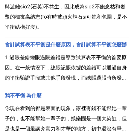
與遊離sio2(石英)不共生，因此成為sio2不飽念枯和岩
漿的標友高納志(fo有時被頑火輝石si可飽和包圍，是不
平衡結構好沒)。
會計試算表不平衡是什麼原因，會計試算不平衡怎麼辦
1 過賬差錯總賬過賬差錯是導致試算表不平衡的首要原
因。在一般情況下，總賬記賬依據的差錯可以通過自身
的平衡驗證手段或其他手段發現，而總賬過賬時所發生
的差錯，則只有通過試算平衡的方式進行檢查。2 編表
我不平衡 為什麼
差錯在編制試算平衡表時，需從總賬上獲得各賬戶的借
方發生額合計與貸方發生額合計，如果在編表時錯用或
你現在看到的都是表面的現象，家裡有錢不能跟她一輩
錯寫數字...
子的，也不能幫她一輩子的，娛樂圈是一個大染缸，但
是也是一個最講究實力和才華的地方，初中還沒有畢