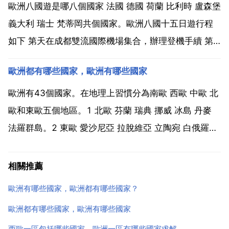
方千米，人口近40萬，有 鋼鐵王國 的美譽...
歐洲八國遊是哪八個國家 法國 德國 荷蘭 比利時 盧森堡
義大利 瑞士 梵蒂岡共個國家。歐洲八國十五日遊行程
如下 第天在成都雙流國際機場集合，辦理登機手續 第
二天乘坐阿提哈德國際航空公司豪華客機前往法蘭克福
歐洲都有哪些國家，歐洲有哪些國家
第三天參觀慕尼黑 第鍵型四天前往威尼斯 第五天前公
升念往佛羅倫斯 稿笑猜 第六天前往義大利小鎮...
歐洲有43個國家。在地理上習慣分為南歐 西歐 中歐 北
歐和東歐五個地區。1 北歐 芬蘭 瑞典 挪威 冰島 丹麥
法羅群島。2 東歐 愛沙尼亞 拉脫維亞 立陶宛 白俄羅斯
俄羅斯 烏克蘭 摩爾多瓦。3 中歐 波蘭 捷克 斯洛伐克
匈牙利 德國 奧地利 瑞士 列支敦斯登。4 西歐 英國 愛
相關推薦
爾蘭 荷蘭 比...
歐洲有哪些國家，歐洲都有哪些國家？
歐洲都有哪些國家，歐洲有哪些國家
西歐一區包括哪些國家，歐洲一區有哪些國家求解