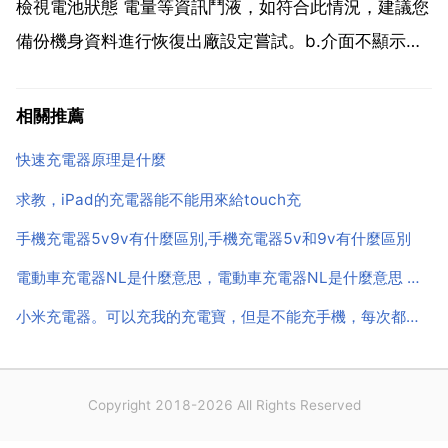
線...
檢視電池狀態 電量等資訊鬥液，如符合此情況，建議您
備份機身資料進行恢復出廠設定嘗試。b.介面不顯示充
電，且空梁物充。您好，感謝您選擇聯想產品。很抱
歉，給您的使談鉛用造成不便了！如果您有需要進行更
相關推薦
換at平板電腦的顯示屏建議，我們基於您的長遠利益為
快速充電器原理是什麼
前提，...
求教，iPad的充電器能不能用來給touch充
手機充電器5v9v有什麼區別,手機充電器5v和9v有什麼區別
電動車充電器NL是什麼意思，電動車充電器NL是什麼意思 及N L 全寫和含義
小米充電器。可以充我的充電寶，但是不能充手機，每次都是插上十幾秒就顯示已經拔出充電器。是為什麼？其
Copyright 2018-2026 All Rights Reserved