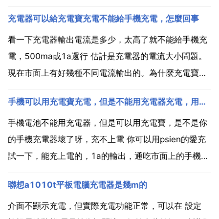
充電器可以給充電寶充電不能給手機充電，怎麼回事
看一下充電器輸出電流是多少，太高了就不能給手機充
電，500ma或1a還行 估計是充電器的電流大小問題。
現在市面上有好幾種不同電流輸出的。為什麼充電寶不
能給手機充電 一般充電的來電位差是0.4到1伏，源要
手機可以用充電寶充電，但是不能用充電器充電，用同一根資料線，換別的手機充電器就可以充電
是確定充電寶是好的！那只有兩種可能！一是充電寶本
身沒電 電壓不能夠高於手機電池的電壓 2是連線線有...
手機電池不能用充電器，但是可以用充電寶，是不是你
的手機充電器壞了呀，充不上電 你可以用psien的愛充
試一下，能充上電的，1a的輸出，通吃市面上的手機
手機用充電器充電沒反應，用充電寶可以充。試了兩個
聯想a1010t平板電腦充電器是幾m的
充電頭，資料線同一根 可能是電池老化了 充電寶電勢
高，所以能衝進去 應該是資料線壞了，資料線有4根
介面不顯示充電，但實際充電功能正常，可以在 設定