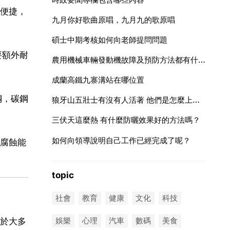
便捷，
九月你好歌曲原唱，九月九的歌原唱
碩士中期考核如何向老師提問問題
要額外耐
農用機械車輛發動機故障及預防方法都有什麼呢？
成蘭高鐵九寨溝站在哪位置
鋼，碳鋼
狼牙山五壯士有沒有人活著 他們是怎麼上懸崖的 5
三伏天這麼熱 有什麼防曬效果好的方法嗎？
如何向領導說明自己工作已經完成了呢？
腐蝕能
topic
社會
教育
健康
文化
科技
娛樂
心理
汽車
數碼
美食
於大多