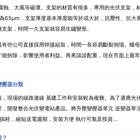
、腐蝕、大風等破壞。支架的材質有很多，專用的光伏支架，
度為65μm，支架厚度基本厚度能等於或大於，抗壓性、抗大
做支架，時間一久支架就容易生鏽變形。
還有些公司直接採用焊接組裝，時間一長容易斷裂倒塌。螺母
才能拆除，影響使用者利益。再來談談配重，現在市面上最常
變壓器分類
裝，現場的線路連線 基建工作和安裝較為複雜。為了適應光
求，開發整合光伏變電站產品。將升壓變壓器單元 逆變器單
損耗，縮短送電週期，安裝方便 執行可靠及投資...
段？