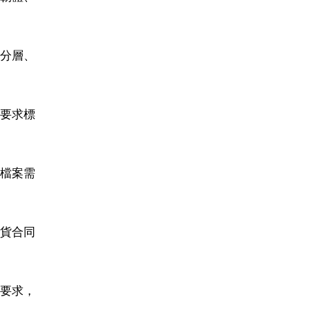
分層、
要求標
檔案需
貨合同
要求，