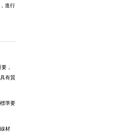
定，進行
重要，
具有質
標準要
線材