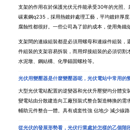
支架的作用在於保護光伏元件能承受30年的光照
碳素鋼q235，採用熱鍍鋅處理工藝，平均鍍鋅厚
腐蝕性都很好。一些公司為了節約成本，使用角鐵
支架間的連線組裝都是必須用螺母和連線件組裝，
件組裝的支架容易拆裝，而用焊接組裝的必須切割
水泥墩、鋼結構、化學錨固螺栓等。
光伏用變壓器是什麼變壓器呢，光伏電站中常用的
大型光伏電站配置的逆變器和光伏升壓變均分體安
變電站由分散建造向工廠預裝式整合製造轉換的需
輔助元件整合一體。具有成套性強 佔地少 減少線路
從光伏的發展形勢看，光伏行業處於怎樣的乙個階