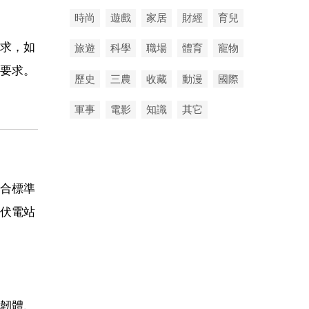
時尚
遊戲
家居
財經
育兒
求，如
旅遊
科學
職場
體育
寵物
要求。
歷史
三農
收藏
動漫
國際
軍事
電影
知識
其它
合標準
伏電站
韌體、