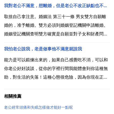
我對老公不滿意，想離婚，但是老公不改正缺點也不同意離婚我該怎麼辦
婚，既然選則就不後悔。相信自己第一次的決定是對
的。在找也一樣會吵架。既然已經成家了又何必和別的
取捨自己拿注意。婚姻法 第三十一條 男女雙方自願離
男孩子在一起呢...
婚的，准予離婚。雙方必須到婚姻登記機關申請離婚。
婚姻登記機關查明雙方確實是自願並對子女和財產問題
已有適當處理時，發給離婚證。第三十二條 男女一方要
我怕老公說我，老是做事他不滿意就說我
求離婚的，可由有關部門進行調解或直接向人民法院提
出離婚訴訟。人民法院審理離婚案件，應當進行調解 如
能力是可以鍛煉出來的，如果自己感覺吃不消，可以和
感情確...
你老公好好談談，從你的字裡行間我能體會到你這種無
助，對生活的失落！這種心態很危險，因為你現在正在
一個越怕錯越小心就越做錯的惡性迴圈圈裡！這樣時間
長了，心理上肯定會產生問題的，所以你應該找個時間
相關推薦
坐下來和你老公好好談談，我感覺你的表述能力挺強，
老公經常頭痛和失眠怎樣做才能好一點呢
應該能說明白...