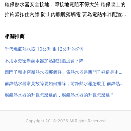
不是隨開隨...
確保熱水器安全接地，即接地電阻不得大於 確保牆上的
拴鉤緊扣住內膽 防止內膽脫落觸電 要為電熱水器配置
能保證其正常工作的電源插座。出口敞開式熱水器出水
口不能加裝閥門或規定外的任何接頭，否則會影響熱水
相關推薦
器使用壽命，或導致內膽爆裂，引起漏水觸電。使用
千代燃氣熱水器 10公升 跟12公升的分別
時，電源...
不用水史密斯熱水器加熱狀態溫度會下降
西門子和史密斯熱水器哪個好，電熱水器是西門子好還是史密斯好？
前鋒熱水器常見故障要如何排除，前鋒熱水器怎麼用 前鋒熱水器的故障處理
燃氣熱水器的升數怎麼選的，燃氣熱水器的升數怎麼選？
Copyright 2018-2026 All Rights Reserved