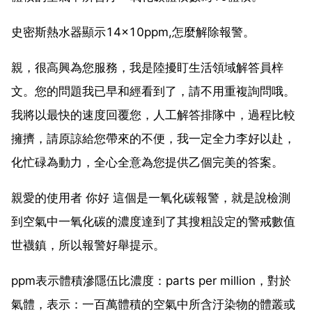
史密斯熱水器顯示14×10ppm,怎麼解除報警。
親，很高興為您服務，我是陸擾盯生活領域解答員梓
文。您的問題我已早和經看到了，請不用重複詢問哦。
我將以最快的速度回覆您，人工解答排隊中，過程比較
擁擠，請原諒給您帶來的不便，我一定全力李好以赴，
化忙碌為動力，全心全意為您提供乙個完美的答案。
親愛的使用者 你好 這個是一氧化碳報警，就是說檢測
到空氣中一氧化碳的濃度達到了其搜粗設定的警戒數值
世襪鎮，所以報警好舉提示。
ppm表示體積滲隱伍比濃度：parts per million，對於
氣體，表示：一百萬體積的空氣中所含汙染物的體叢或