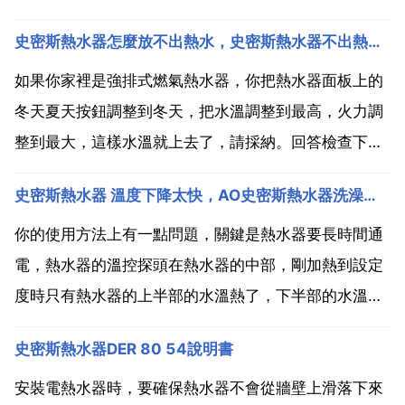
史密斯熱水器怎麼放不出熱水，史密斯熱水器不出熱水怎麼辦？
如果你家裡是強排式燃氣熱水器，你把熱水器面板上的
冬天夏天按鈕調整到冬天，把水溫調整到最高，火力調
整到最大，這樣水溫就上去了，請採納。回答檢查下熱
水器的設定問題，這種情況比較多，很多使用者在使用
史密斯熱水器 溫度下降太快，AO史密斯熱水器洗澡，為什麼很快溫度就下降變冷了？
電熱水器的時候在溫度的調節上調到了最低，或者沒調
節，這樣就根本不會出熱水。2 電熱水器的電源顯示是
你的使用方法上有一點問題，關鍵是熱水器要長時間通
否亮，如果...
電，熱水器的溫控探頭在熱水器的中部，剛加熱到設定
度時只有熱水器的上半部的水溫熱了，下半部的水溫還
沒有熱，要上下溫度中和後再加熱，如此反覆多次，整
史密斯熱水器DER 80 54說明書
筒水才能都熱，這個過程是自動的，如同使用冰箱的道
理一樣 熱水器的有效容積才能充分利用，所以電熱水器
安裝電熱水器時，要確保熱水器不會從牆壁上滑落下來