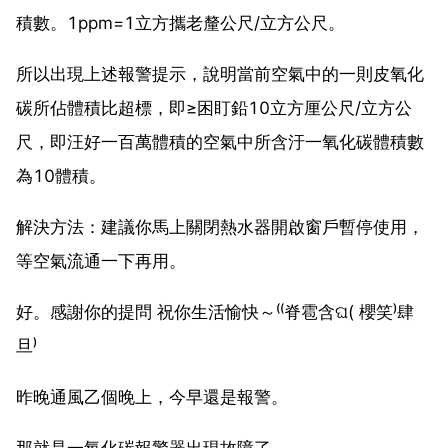
積數。1ppm=1立方攜老釐公尺/立方公尺。
所以出現上述報警提示，說明當前空氣中的一則皮氧化
碳所佔體積比超標，即≥困盯鉛10立方厘公尺/立方公
尺，即汪好一百萬體積的空氣中所含汙一氧化碳體積數
為10體積。
解決方法：建議你馬上關閉熱水器開啟窗戶暫停使用，
等空氣流通一下再用。
好。感謝你的提問 祝你生活愉快～⁽⁽脊雹含ଘ( 櫻笑⁾肆
旦⁾
昨晚通風乙個晚上，今早還是報警。
那就是一氧化碳報警器出現故障了。