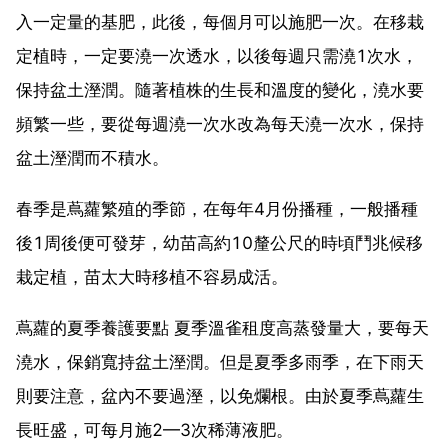
入一定量的基肥，此後，每個月可以施肥一次。在移栽
定植時，一定要澆一次透水，以後每週只需澆1次水，
保持盆土溼潤。隨著植株的生長和溫度的變化，澆水要
頻繁一些，要從每週澆一次水改為每天澆一次水，保持
盆土溼潤而不積水。
春季是蔦蘿繁殖的季節，在每年4月份播種，一般播種
後1周後便可發芽，幼苗高約10釐公尺的時頃鬥兆候移
栽定植，苗太大時移植不容易成活。
蔦蘿的夏季養護要點 夏季溫雀租度高蒸發量大，要每天
澆水，保銷寬持盆土溼潤。但是夏季多雨季，在下雨天
則要注意，盆內不要過溼，以免爛根。由於夏季蔦蘿生
長旺盛，可每月施2—3次稀薄液肥。