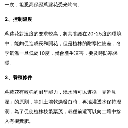
一次，坦悉高保證蔦蘿花受光均勻。
2、控制溫度
蔦蘿花對溫度的要求較高，將其養護在20-25度的環境
中，能夠促進成長和開花，但是植株的耐寒性較差，冬
季氣溫一旦低於10度，就會產生凍害，要及時防寒保
暖。
3、養殖條件
蔦蘿花有較強的耐旱能力，澆水時可以遵循「見幹見
溼」的原則，等到土壤乾燥發白時，再澆灌透水保持溼
潤，為了促使植株枝繁葉茂，栽種前還可以向土壤中摻
入有機糞肥。