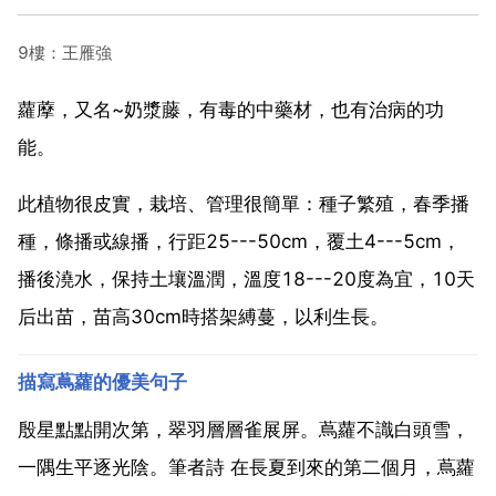
9樓：王雁強
蘿藦，又名~奶漿藤，有毒的中藥材，也有治病的功
能。
此植物很皮實，栽培、管理很簡單：種子繁殖，春季播
種，條播或線播，行距25---50cm，覆土4---5cm，
播後澆水，保持土壤溫潤，溫度18---20度為宜，10天
后出苗，苗高30cm時搭架縛蔓，以利生長。
描寫蔦蘿的優美句子
殷星點點開次第，翠羽層層雀展屏。蔦蘿不識白頭雪，
一隅生平逐光陰。筆者詩 在長夏到來的第二個月，蔦蘿