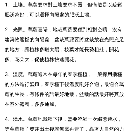
1、土壤。蔦蘿要求對土壤要求不嚴，但悔敏是以疏鬆
肥沃為好，可以選擇向陽處的肥沃土壤。
2、光照。蔦蘿喜陽，地栽蔦蘿要種到相對空曠，沒有
建築物遮擋的向陽處，盆栽蔦蘿要將盆栽放在光照充足
的地方，讓植株多曬太陽，枝葉才能長勢粗壯，開花
多、花朵大，促使植株快速開花。
3、溫度。蔦蘿通常在每年的春季種植，一般採用播種
的方法進行繁殖，春季種下後溫度剛好合適，最適合蔦
蘿的生長，有條件的話最好地栽，盆栽的話最好將其放
在室外露養，多多通風。
4、澆水。蔦蘿地栽種下後，需要澆灌一次纖態透水，
等蔦蘿種子發芽出土後就無需再管了，靠著大自然的力