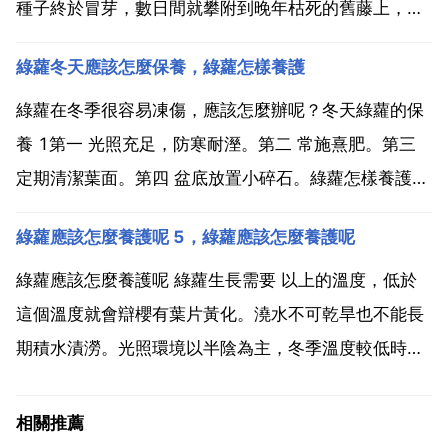
種子終於冒芽，數日間就攀附到晚年枯死的舊藤上，層
層翠羽，如綠孔雀開屏，待到爬滿簷角，便似羅帳高
綠蘿冬天應該怎麼保養，綠蘿怎樣養護
張，給炎炎一夏送來滿眼綠意清涼。五角紅星花朵也開
始一朵接一朵的盛開，像一顆顆閃閃的紅星，點綴在綠
綠蘿在冬季很容易凍傷，應該怎麼辦呢？冬天綠蘿的保
色的羽絨毯上...
養 1第一 光照充足，防寒耐溼。第二 常施熹肥。第三
定期清潔葉面。第四 盆底放置小碎石。綠蘿怎樣養護
綠蘿喜散射光，忌陽光直射，以每天接受4小時的散射
綠蘿應該怎麼養護呢 5，綠蘿應該怎麼養護呢
光為宜。室溫10 以上，可以安全過冬，室溫20 以上，
可正常生長。喜溫暖 溼潤的環境。秋冬季節的澆水...
綠蘿應該怎麼養護呢 綠蘿生長需要 以上的溫度，低於
這個溫度就會辯櫻有葉片黃化。澆水不可乾旱也不能長
期積水漬澇。光照環境以半陰為主，冬季溫度較低時可
全陽養護，夏季陽光強烈時，禁止陽光直射。但長期處
於光線陰晦處，也會黃葉，需要及時調整位置。施肥要
相關推薦