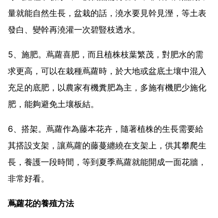
量就能自然生長，盆栽的話，澆水要見幹見溼，等土表
發白、變幹再澆灌一次碧豎枝透水。
5、施肥。蔦蘿喜肥，而且植株枝葉繁茂，對肥水的需
求更高，可以在栽種蔦蘿時，於大地或盆底土壤中混入
充足的底肥，以農家有機糞肥為主，多施有機肥少施化
肥，能夠避免土壤板結。
6、搭架。蔦蘿作為藤本花卉，隨著植株的生長需要給
其搭設支架，讓蔦蘿的藤蔓纏繞在支架上，供其攀爬生
長，養護一段時間，等到夏季蔦蘿就能開成一面花牆，
非常好看。
蔦蘿花的養殖方法