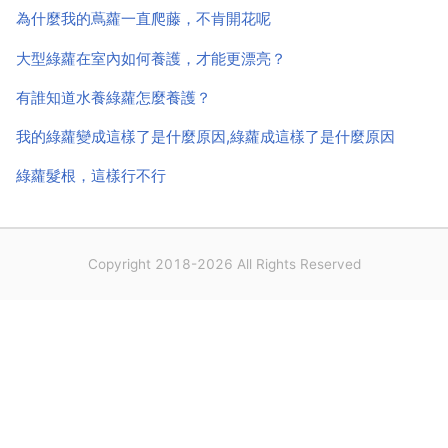
求少施勤施，不可一次施夠，否則易造成肥害。空氣溼
為什麼我的蔦蘿一直爬藤，不肯開花呢
度要求在 ...
大型綠蘿在室內如何養護，才能更漂亮？
有誰知道水養綠蘿怎麼養護？
我的綠蘿變成這樣了是什麼原因,綠蘿成這樣了是什麼原因
綠蘿髮根，這樣行不行
Copyright 2018-2026 All Rights Reserved