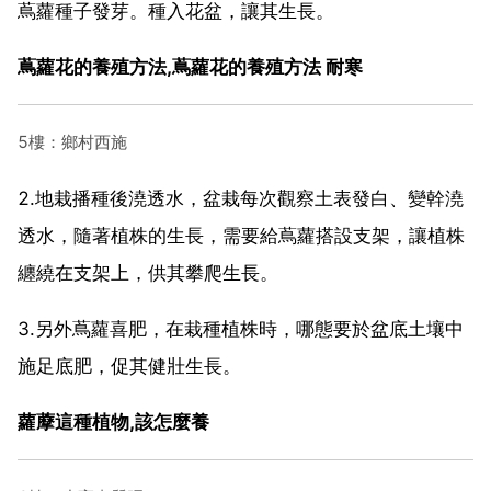
蔦蘿種子發芽。種入花盆，讓其生長。
蔦蘿花的養殖方法,蔦蘿花的養殖方法 耐寒
5樓：鄉村西施
2.地栽播種後澆透水，盆栽每次觀察土表發白、變幹澆
透水，隨著植株的生長，需要給蔦蘿搭設支架，讓植株
纏繞在支架上，供其攀爬生長。
3.另外蔦蘿喜肥，在栽種植株時，哪態要於盆底土壤中
施足底肥，促其健壯生長。
蘿藦這種植物,該怎麼養