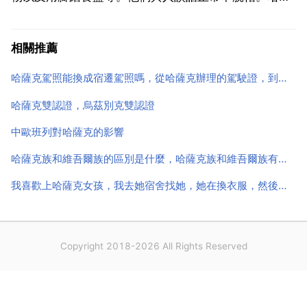
克人在社交場所與客人相見時，多行握手禮。面見尊長
和賓客，則右手按胸，躬身施禮 哈薩克民間節日有古爾
相關推薦
邦節，那吾魯孜節等。節日中要信譽稻米，燕麥，羊肉
哈薩克駕照能換成宿遷駕照嗎，從哈薩克辦理的駕駛證，到國內可以用嗎？需要什麼手續變成中國的駕駛證？
和乳酪等...
哈薩克雙認證，烏茲別克雙認證
中歐班列對哈薩克的影響
哈薩克族和維吾爾族的區別是什麼，哈薩克族和維吾爾族有哪些區別？
我喜歡上哈薩克女孩，我去她宿舍找她，她在換衣服，然後她衝我大聲的說了一句話，沒聽懂，她不會
Copyright 2018-2026 All Rights Reserved