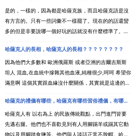
是的，一樣的，因為都是哈薩克族，而且哈薩克語是沒
有方言的。只有一些詞彙不一樣罷了。現在的的話還蠻
多的但是非要說哪一個好玩的話就沒有什麼標準了。哈
薩克說的是什麼語言？哈薩克說的是哈薩克語。哈薩克
哈薩克人的長相，哈薩克人的長相？？？？？？？？
語屬阿爾泰語系中的突厥語族，是哈薩克的官方語言和
全球哈薩克人所使用的語言，與其他屬突厥語族的民族
因為他們大多數和 歐洲俄羅斯 或者亞洲的吉爾吉斯斯
語言相當接近...
坦人 混血,在血統中摻雜其他血液,純種很少,呵呵 希望你
滿意啊 這個其實跟血緣沒什麼關係，其實就是這邊的比
較窮，而你在那邊見到的一半都是大城市的美女，就好
哈薩克的禮儀有哪些，哈薩克有哪些習俗禮儀，有哪些習俗禁忌
比朝鮮跟韓國，但其實都很漂亮的。還有就是那邊的時
尚定義是向歐洲看齊的 這邊就看看國內的一些時尚定...
哈薩克人有 以右為上 的民族傳統觀點，出門進門皆要
先邁右腿。他們也不喜歡見到有人用腳踢羊或踢其它動
物以及用腳踏食鹽等。他們與人談話正常不脫帽。哈薩