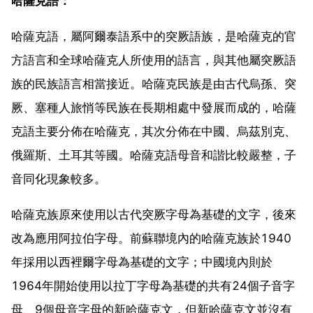
哈薩克語：
哈薩克語，屬阿爾泰語系中的突厥語族，是哈薩克的官
方語言和全球哈薩克人所使用的語言，與其他屬突厥語
族的民族語言相當接近。哈薩克民族是由古代烏孫、突
厥、塞種人旅悄等民族在長期相處中發展而成的，哈薩
克語主要分佈在哈薩克，其次分佈在中國、烏茲別克、
俄羅斯、土耳其等國。哈薩克語母音和諧比較嚴整，子
音同化現象較多。
哈薩克族原來使用以古代突厥字母為基礎的文字，後來
改為應用阿拉伯字母。前蘇聯境內的哈薩克族於1940
年採用以西裡爾字母為基礎的文字；中國境內則於
1964年開始使用以拉丁字母為基礎的共有24個子音字
母、9個母音字母的新哈薩克文，但新哈薩克文並沒有