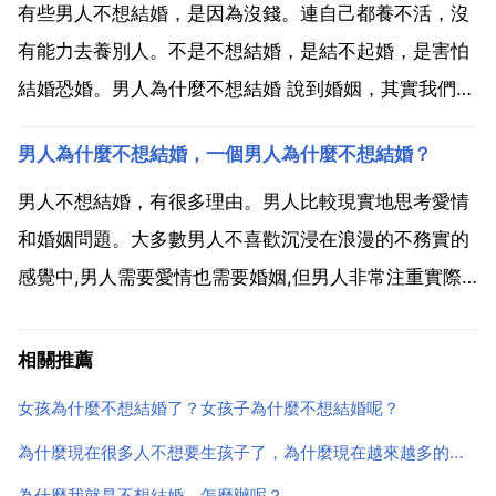
樣的感覺，現在生孩子不是簡單的就是生下來養活就行
有些男人不想結婚，是因為沒錢。連自己都養不活，沒
了，而是讓他有...
有能力去養別人。不是不想結婚，是結不起婚，是害怕
結婚恐婚。男人為什麼不想結婚 說到婚姻，其實我們很
多人都非常的期待。因為婚姻是非常幸福的，也是非常
男人為什麼不想結婚，一個男人為什麼不想結婚？
甜蜜的，尤其是當兩個人相互喜歡的時候，這樣男生就
會積極主動的去關心女生愛護女生，正是在男生不斷的
男人不想結婚，有很多理由。男人比較現實地思考愛情
關心和愛護...
和婚姻問題。大多數男人不喜歡沉浸在浪漫的不務實的
感覺中,男人需要愛情也需要婚姻,但男人非常注重實際.
男人不結婚，主要是因為一些現實問題而阻礙了結婚。
其實男人不是不願意結婚，只是時機尚未成熟。男人非
相關推薦
常愛面子，結婚是一生中的大事，結婚必須籌備象樣的
女孩為什麼不想結婚了？女孩子為什麼不想結婚呢？
婚禮,如...
為什麼現在很多人不想要生孩子了，為什麼現在越來越多的人不想生孩子？
為什麼我就是不想結婚，怎麼辦呢？