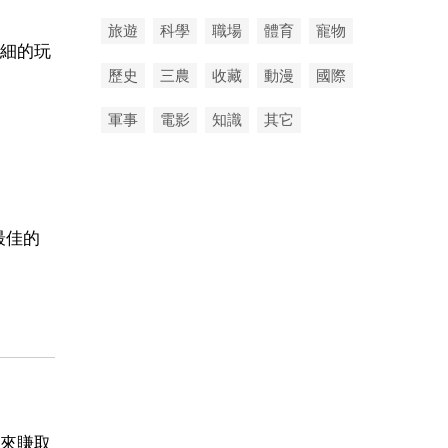
旅遊
科學
職場
體育
寵物
細的玩
歷史
三農
收藏
動漫
國際
軍事
電影
知識
其它
最佳的
來賺取