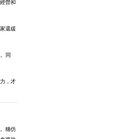
經營和
家還緩
力。同
力，才
。穗仿