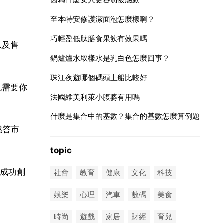
至本特安修護潔面泡怎麼樣啊？
巧輕盈低肽膳食果飲有效果嗎
以及售
鍋爐爐水取樣水是乳白色怎麼回事？
珠江夜遊哪個碼頭上船比較好
也需要你
法國維美利萊小腹婆有用嗎
什麼是集合中的基數？集合的基數怎麼算例題
燃答市
topic
成功創
社會
教育
健康
文化
科技
娛樂
心理
汽車
數碼
美食
時尚
遊戲
家居
財經
育兒