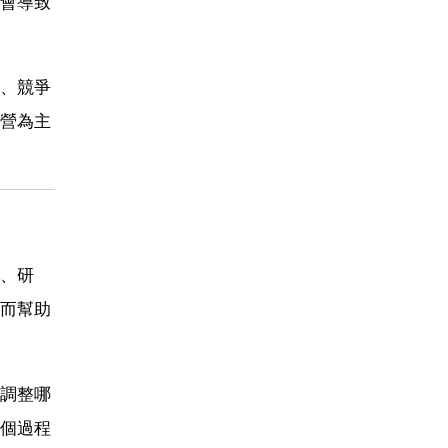
會導致
、競爭
營為主
、研
而幫助
調整哪
個過程