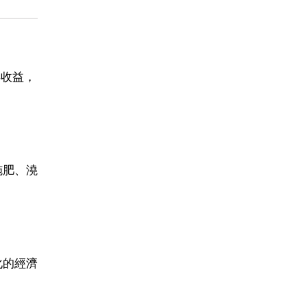
得收益，
。
施肥、澆
化的經濟