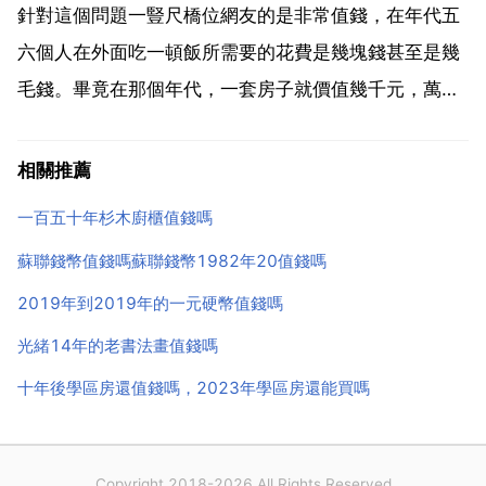
針對這個問題一豎尺橋位網友的是非常值錢，在年代五
六個人在外面吃一頓飯所需要的花費是幾塊錢甚至是幾
毛錢。畢竟在那個年代，一套房子就價值幾千元，萬元
戶甚至可以稱為非常有錢的大款。年代，距離我國解放
建國，也不過才過去了多年。在那個時代，物資匱乏，
相關推薦
人民生活水平普遍不高，工資也普遍很低。對於一名在
一百五十年杉木廚櫃值錢嗎
效益比較好的...
蘇聯錢幣值錢嗎蘇聯錢幣1982年20值錢嗎
2019年到2019年的一元硬幣值錢嗎
光緒14年的老書法畫值錢嗎
十年後學區房還值錢嗎，2023年學區房還能買嗎
Copyright 2018-2026 All Rights Reserved