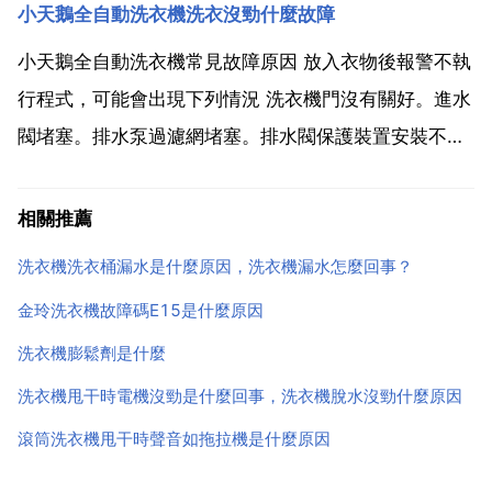
小天鵝全自動洗衣機洗衣沒勁什麼故障
接頭，電磁閥入口處可以看到一金屬網，網上經常會有
沙粒鏽跡，清除雜物就好了。2，把供水的水龍頭開大
小天鵝全自動洗衣機常見故障原因 放入衣物後報警不執
些，加大...
行程式，可能會出現下列情況 洗衣機門沒有關好。進水
閥堵塞。排水泵過濾網堵塞。排水閥保護裝置安裝不到
位。水壓不夠。洗滌物超載。請嘗試以下解決方法 檢查
水龍頭閥門是否開啟，重新關好機門，並確定排水閥保
相關推薦
護裝置安裝到位，嘗試洗滌開始。不能脫水了方法 原因
洗衣機洗衣桶漏水是什麼原因，洗衣機漏水怎麼回事？
解釋...
金玲洗衣機故障碼E15是什麼原因
洗衣機膨鬆劑是什麼
洗衣機甩干時電機沒勁是什麼回事，洗衣機脫水沒勁什麼原因
滾筒洗衣機甩干時聲音如拖拉機是什麼原因