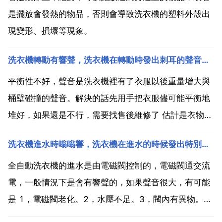
是擺放會發熱的物品，否則會導致洗衣機的塑料外殼出
現變形、損壞等現象。
洗衣機轉動有響聲，洗衣機在轉動時發出刺耳的聲音，什麼原因？
平衡性不好，聲音是洗衣機裡有了衣服以後重量增大與
桶壁碰撞的聲音。解決的話先用手把衣服儘可能平衡地
堆好，如果還是不行，需要找售後維修了 估計是衣物沒
放均勻或者放的衣物多了。對了，你是指洗衣服的時候
洗衣機進水時嗡嗡響，洗衣機在進水的時候發出特別響的嗡嗡聲，這是怎麼回事？？
還是指甩乾的時候？要是甩乾的時候響的話就是音符沒
放均勻產生的不均勻離心力而磕碰洗衣機壁。要是不是
全自動洗衣機的進水是由電磁閥控制的，電磁閥通交流
剛才說的情...
電，一般情況下是會有響聲的，如果聲音很大，有可能
是 1，電磁閥老化。2，水壓不足。3，閥內有異物。
4，電壓偏低。解決辦法 1，旋下進水管與洗衣機的聯