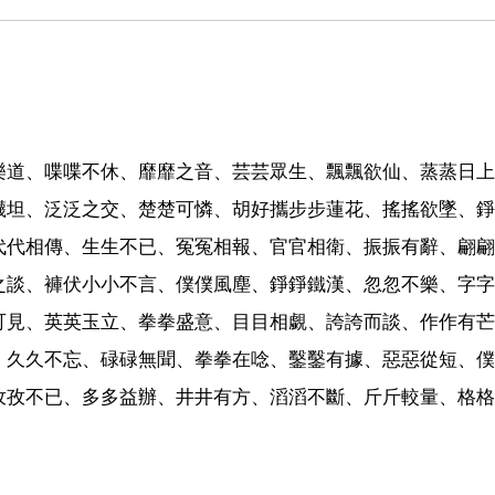
樂道、喋喋不休、靡靡之音、芸芸眾生、飄飄欲仙、蒸蒸日上
襪坦、泛泛之交、楚楚可憐、胡好攜步步蓮花、搖搖欲墜、錚
代代相傳、生生不已、冤冤相報、官官相衛、振振有辭、翩翩
之談、褲伏小小不言、僕僕風塵、錚錚鐵漢、忽忽不樂、字字
可見、英英玉立、拳拳盛意、目目相覷、誇誇而談、作作有芒
、久久不忘、碌碌無聞、拳拳在唸、鑿鑿有據、惡惡從短、僕
孜孜不已、多多益辦、井井有方、滔滔不斷、斤斤較量、格格