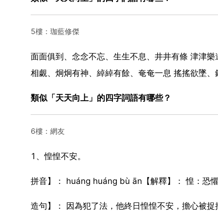
5樓：珈藍修傑
面面俱到、念念不忘、生生不息、井井有條 津津
相覷、炯炯有神、綽綽有餘、奄奄一息 搖搖欲墜、
類似「天天向上」的四字詞語有哪些？
6樓：網友
1、惶惶不安。
拼音】： huáng huáng bù ān【解釋】： 
造句】： 因為犯了法，他終日惶惶不安，擔心被捉