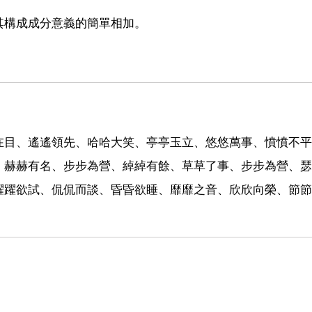
其構成成分意義的簡單相加。
在目、遙遙領先、哈哈大笑、亭亭玉立、悠悠萬事、憤憤不平
、赫赫有名、步步為營、綽綽有餘、草草了事、步步為營、瑟
躍躍欲試、侃侃而談、昏昏欲睡、靡靡之音、欣欣向榮、節節