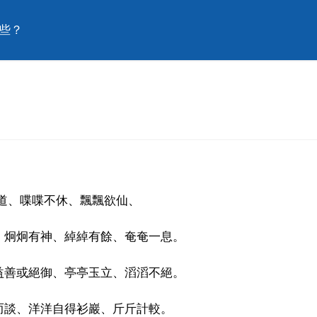
些？
道、喋喋不休、飄飄欲仙、
、炯炯有神、綽綽有餘、奄奄一息。
益善或絕御、亭亭玉立、滔滔不絕。
而談、洋洋自得衫巖、斤斤計較。