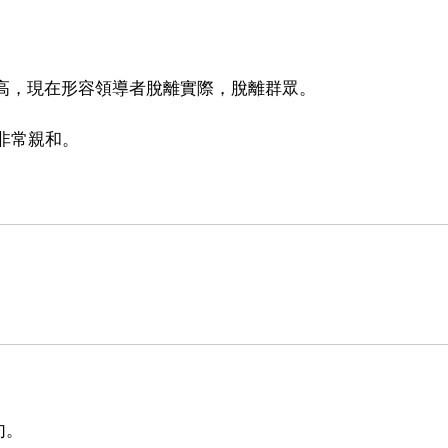
原指地位高，現在形容領導者脫離實際，脫離群眾。
非常親和。
句。