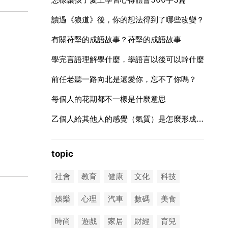
讀過《狼道》後，你的想法得到了哪些改變？
有關苻堅的成語故事？苻堅的成語故事
學完言語理解學什麼，學語言以後可以幹什麼
前任老聽一路向北是還愛你，忘不了你嗎？
每個人的花期都不一樣是什麼意思
乙個人給其他人的感覺（氣質）是怎麼形成的？
topic
社會
教育
健康
文化
科技
娛樂
心理
汽車
數碼
美食
時尚
遊戲
家居
財經
育兒