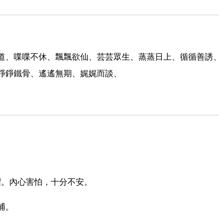
樂道、喋喋不休、飄飄欲仙、芸芸眾生、蒸蒸日上、循循善誘
錚錚鐵骨、遙遙無期、娓娓而談、
惶：恐懼。內心害怕，十分不安。
捕。