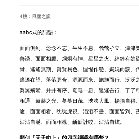
4樓：風塵之韻
aabc式的詞語：
面面俱到、念念不忘、生生不息、煢煢孑立、津津
善誘、面面相覷、炯炯有神、星星之火、綽綽有餘
骨、遙遙無期、賢賢易色、惺惺作態、娓娓而談、
遙遙在望、落落寡合、源源而來、施施而行、泛泛
翼翼飛鸞、井井有序、奄奄一息、遲遲吾行、了了
相通、赫赫之光、蔓蔓日茂、泱泱大風、揚揚自得
途、面面相看、眈眈虎視、滔滔不盡、面面皆到、
沾沾自滿、面面相覩、齗齗計較、沾沾自炫。
類似「天天向上」的四字詞語有哪些？