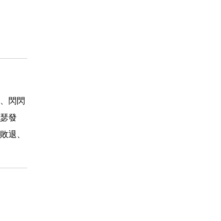
、閃閃
瑟發
敗退、