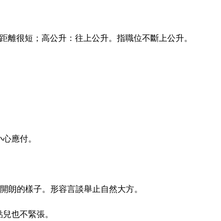
步步：表示距離很短；高公升：往上公升。指職位不斷上公升。
小心應付。
落：坦率，開朗的樣子。形容言談舉止自然大方。
點兒也不緊張。