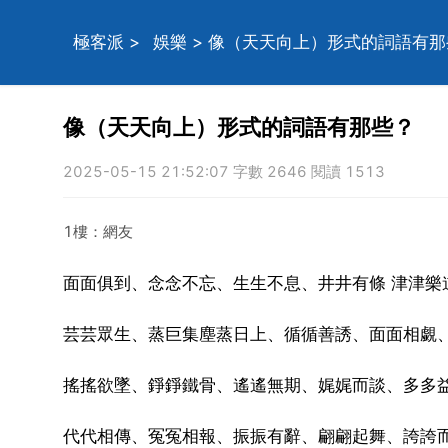
極客派
>
娛樂
> 像（天天向上）形式的詞語有那
像（天天向上）形式的詞語有那些？
2025-05-15 21:52:07 字數 2646 閱讀 1513
1樓：網友
面面俱到、念念不忘、生生不息、井井有條 津津樂
芸芸眾生、蒸巨集塵蒸日上、循循善誘、面面相覷
搖搖欲墜、錚錚鐵骨、遙遙無期、娓娓而談、多多
代代相傳、冤冤相報、振振有辭、翩翩起舞、誇誇