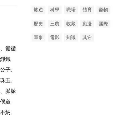
旅遊
科學
職場
體育
寵物
歷史
三農
收藏
動漫
國際
軍事
電影
知識
其它
、循循
錚鐵
公子、
珠玉、
、脈脈
僕道
不納、