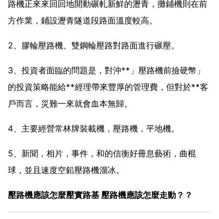
路機正來來回回地開動碾軋新鮮的瀝青，攤鋪機則在前
方作業，鋪設瀝青隧道段路面溫度較高。
2、膠輪壓路機、雙鋼輪壓路對路面進行碾壓。
3、投資者面臨的問題是，對沖**」壓路機前撿硬幣」
的投資策略能給**經理帶來豐厚的管理費，但對於**客
戶而言，災難一來就會血本無歸。
4、主要經營常林牌裝載機，壓路機，平地機。
5、新聞，相片，事件，和的信衡好冊息藝術，曲棍
球，並且速度空鉛壓路機溜冰。
壓路機應該怎麼壓實路基 壓路機應該怎麼走動？？