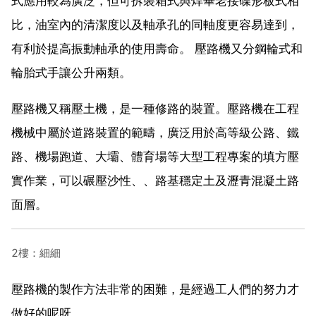
式應用較為廣泛，但可拆裝箱式與焊畢老接碟形板式相
比，油室內的清潔度以及軸承孔的同軸度更容易達到，
有利於提高振動軸承的使用壽命。 壓路機又分鋼輪式和
輪胎式手讓公升兩類。
壓路機又稱壓土機，是一種修路的裝置。壓路機在工程
機械中屬於道路裝置的範疇，廣泛用於高等級公路、鐵
路、機場跑道、大壩、體育場等大型工程專案的填方壓
實作業，可以碾壓沙性、、路基穩定土及瀝青混凝土路
面層。
2樓：細細
壓路機的製作方法非常的困難，是經過工人們的努力才
做好的呢呀。