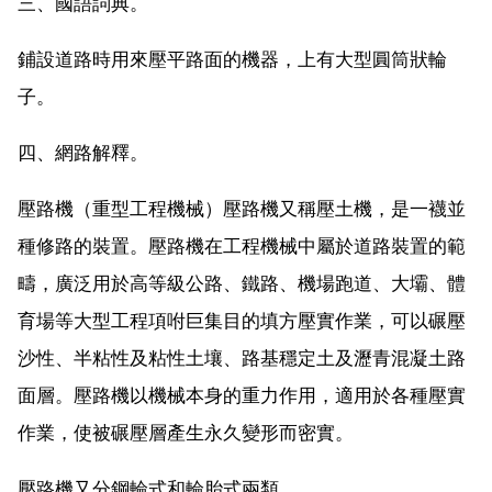
三、國語詞典。
鋪設道路時用來壓平路面的機器，上有大型圓筒狀輪
子。
四、網路解釋。
壓路機（重型工程機械）壓路機又稱壓土機，是一襪並
種修路的裝置。壓路機在工程機械中屬於道路裝置的範
疇，廣泛用於高等級公路、鐵路、機場跑道、大壩、體
育場等大型工程項咐巨集目的填方壓實作業，可以碾壓
沙性、半粘性及粘性土壤、路基穩定土及瀝青混凝土路
面層。壓路機以機械本身的重力作用，適用於各種壓實
作業，使被碾壓層產生永久變形而密實。
壓路機又分鋼輪式和輪胎式兩類。