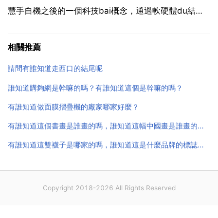
慧手自機之後的一個科技bai概念，通過軟硬體du結合
的方式，zhi對傳統的裝置進行改dao造，進而讓其擁有
智慧化的功能。改造的物件可能是電子裝置，例如手錶
相關推薦
電視和其他電器 也可能是以前沒有電子化的裝置，...
請問有誰知道走西口的結尾呢
誰知道購夠網是幹嘛的嗎？有誰知道這個是幹嘛的嗎？
有誰知道做面膜摺疊機的廠家哪家好麼？
有誰知道這個書畫是誰畫的嗎，誰知道這幅中國畫是誰畫的，畫的什麼地方？有什麼含義？
有誰知道這雙襪子是哪家的嗎，誰知道這是什麼品牌的標誌？圖片中時雙襪子。
Copyright 2018-2026 All Rights Reserved