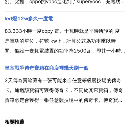
別。比如，oppo的vooc進化到了supervooc，充電功率
從w w猛增到了w 華為 榮耀的supercharge從提公升到
led燈12w多久一度電
了w vivo的雙引擎閃充也從過去的w提公升到了，而全
新iqoo更是帶來了w充電...
83.333小時一度copy 電。千瓦時就是平時所說的 度
是電功的單位，符號 kw h，計算公式為功率乘以時
間。假設一臺耗電裝置的功率為2500瓦，即其一小時
的耗電量為2.5千瓦時，也就是一小時2.5度電。那麼一
皇室戰爭傳奇寶箱在商店裡幾天刷一個
度電 1kw h led燈的功率 12w 0.012kw 運用除法，列
式可得 1 0....
2天傳奇寶箱藏有一張可能來自任意等級競技場的傳奇
卡。通過該寶箱可獲得傳奇卡，不同於其它寶箱，傳奇
寶箱必定會獲得一張任意競技場中的傳奇卡。傳奇寶箱
的獲取方式和其它寶箱一樣，都有幾率在贏得對戰後獲
得，同時也有機會從商店中購買。但是二天才能買一
相關推薦
次。皇室戰爭 是由芬蘭遊戲公司supercell所推出的策