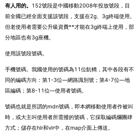
有人用的。
152號段是中國移動2008年投放號段，目
前全國已經全面支援該號段，支援在2g、3g終端使用。
但老使用者需要公升級資費**才能在3g終端上使用，部
分地區也有3g座機。
使用該號段號碼。
手機號碼。我國使用的號碼為11位飢轎，其中各段有不
同的編碼方向：第1-3位—網路識別號；第4-7位—地
區編碼；第8-11位—使用者號碼。
號碼也就是所謂的mdn號碼，即本網移動使用者作被叫
時，或大主叫使用者所需撥的號碼，它採取編碼爛團肆
方式；儲存在hlr和vlr中，在map介面上傳送。