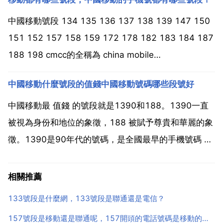
號段哪個訊號好,上網快?都差不多一樣,訊號好這個問題
只與只是手機和手機網路訊號的問題,和卡無關,所以都...
中國移動號段 134 135 136 137 138 139 147 150
151 152 157 158 159 172 178 182 183 184 187
188 198 cmcc的全稱為 china mobile
communications corporation 為中國行動通訊集團
中國移動什麼號段的值錢中國移動號碼哪些段號好
公...
中國移動最 值錢 的號段就是1390和188。1390一直
被視為身份和地位的象徵，188 被賦予尊貴和華麗的象
徵。1390是90年代的號碼，是全國最早的手機號碼 由
大哥大轉化而來 由於歷史最悠久，曾經被公認為是 大
款 老闆號 有部分商業人士專門找這樣的號，以表示自
相關推薦
己公司業務開展的早或者是先富起來的人...
133號段是什麼網，133號段是聯通還是電信？
157號段是移動還是聯通呢，157開頭的電話號碼是移動的還是聯通的？