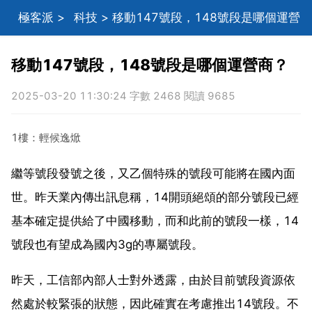
極客派
>
科技
> 移動147號段，148號段是哪個運營
商？
移動147號段，148號段是哪個運營商？
2025-03-20 11:30:24 字數 2468 閱讀 9685
1樓：輕候逸焮
繼等號段發號之後，又乙個特殊的號段可能將在國內面
世。昨天業內傳出訊息稱，14開頭絕頌的部分號段已經
基本確定提供給了中國移動，而和此前的號段一樣，14
號段也有望成為國內3g的專屬號段。
昨天，工信部內部人士對外透露，由於目前號段資源依
然處於較緊張的狀態，因此確實在考慮推出14號段。不