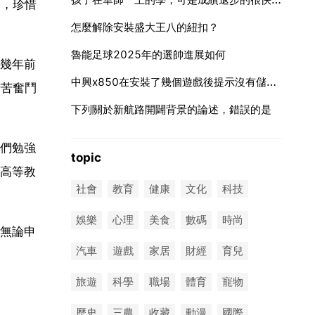
進，珍惜
怎麼解除安裝盛大王八的紐扣？
魯能足球2025年的選帥進展如何
幾年前
中興x850在安裝了幾個遊戲後提示沒有儲存空間怎麼回事
苦苦奮鬥
下列關於新航路開闢背景的論述，錯誤的是
們勉強
topic
高等教
社會
教育
健康
文化
科技
娛樂
心理
美食
數碼
時尚
無論申
汽車
遊戲
家居
財經
育兒
旅遊
科學
職場
體育
寵物
歷史
三農
收藏
動漫
國際