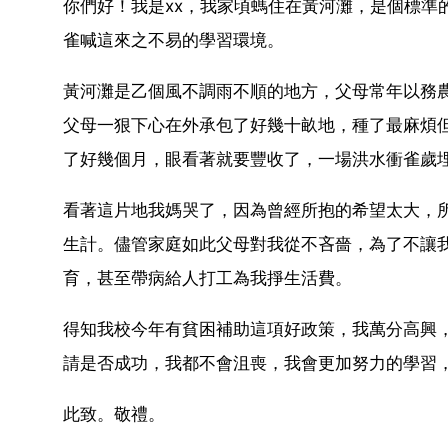
你們好！我是xx，我家頃螞住在黃河灘，是個標準
雀喊這來之不易的學習環境。
黃河灘是乙個風不調雨不順的地方，父母常年以務
父母一狠下心在外承包了好幾十畝地，種了最麻煩但
了好幾個月，眼看著就要豐收了，一場洪水衝雀歲
看著這片地我媽哭了，因為曾經所抱的希望太大，
生計。儘管家庭如此父母對我從不吝嗇，為了不讓
育，甚至帶病給人打工為我掙生活費。
得知我校今年有貧困補助這項好政策，我萬分高興
請是否成功，我都不會沮喪，我會更加努力的學習
此致。敬禮。