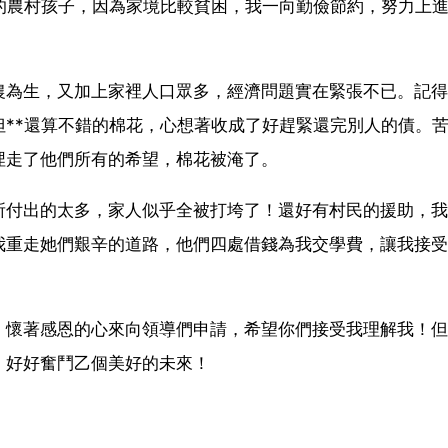
的農村孩子，因為家境比較貧困，我一向勤儉節約，努力上
農為生，又加上家裡人口眾多，經濟問題實在緊張不已。記得
**還算不錯的棉花，心想著收成了好趕緊還完別人的債。
埋走了他們所有的希望，棉花被淹了。
所付出的太多，家人似乎全被打垮了！還好有村民的援助，我
我重走她們艱辛的道路，他們四處借錢為我交學費，讓我接受
，懷著感恩的心來向領導們申請，希望你們接受我理解我！但
，好好奮鬥乙個美好的未來！