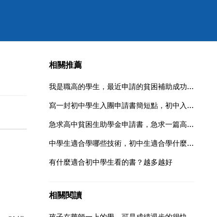
相關推薦
我是職高的學生，最近申請的貧困補助成功了，老師要我們寫一封貧困助學金感謝信，300 左右
寫一封初中學生入團申請書簡短點，初中入團申請書簡單一點100字左右吧
急求高中貧困生助學金申請書，急求一篇高中貧困生助學金申請書
中學生適合學哪些技術，初中生適合學什麼技術？
有什麼適合初中學生看的書？越多越好
相關閱讀
孩子在華師一上的學，可是成績退步的很快。就好的辦法不？