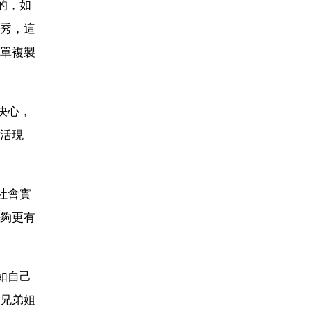
的，如
秀，這
單複製
決心，
活現
社會實
夠更有
如自己
兄弟姐