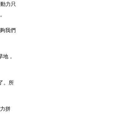
勞動力只
。
夠我們
旱地，
了。所
力拼