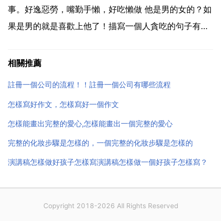
留...
事。好逸惡勞，嘴勤手懶，好吃懶做 他是男的女的？如
果是男的就是喜歡上他了！描寫一個人貪吃的句子有哪
些？描寫一個人貪吃的片段 描寫一個人貪吃的好詞好句
好吃懶做 狼吞虎嚥 唾延三尺 狼吞虎嚥 垂涎三尺 好吃懶
相關推薦
做 狼吞虎嚥 垂涎三尺 看見美食腳就跟灌了鉛似...
註冊一個公司的流程！！註冊一個公司有哪些流程
怎樣寫好作文，怎樣寫好一個作文
怎樣能畫出完整的愛心,怎樣能畫出一個完整的愛心
完整的化妝步驟是怎樣的，一個完整的化妝步驟是怎樣的
演講稿怎樣做好孩子怎樣寫演講稿怎樣做一個好孩子怎樣寫？
Copyright 2018-2026 All Rights Reserved