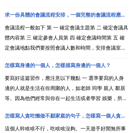
求一份具體的會議流程安排，一個完整的會議流程應包括哪些步驟
會議流程一般如下 第 一 確定會議主題第 二 確定會議具
體內容第 三 確定參會人員第 四 確定會議時間第 五 確
定會議地點我們要按照會議人數和時間，安排會議室，
既要滿足大小需求，又不能和其他活動衝突。第 六 下
怎樣寫身邊的一個人，怎樣描寫身邊的一個人？
發會議通知將以上內容按照通知撰寫格式，就可以寫成
一個會議通知了。當然會議通知還要加上一些要...
要寫好這篇習作，應注意以下幾點 一 選準要寫的人身
邊的人就是生活在你周圍的人，如老師 同學 親人 鄰居
等。因為他們經常與你在一起生活或者學習 娛樂，所以
他們一定是你熟悉的人 瞭解的人。熟悉的人這麼多，寫
怎樣寫人貪吃懶做不顧家庭的句子，怎樣寫一個人貪吃懶做,不顧家庭的句子
誰呢？同學們一定要從這些熟悉的人中，選一個自己最
熟悉 最瞭解的人，寫你印象最深的人。因為只有給你
這個人幹啥啥不行，吃啥啥沒夠。一天遊手好閒無所事