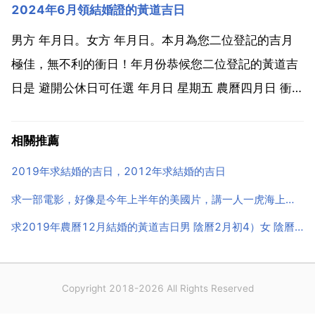
2024年6月領結婚證的黃道吉日
計發月數 年齡不到法定退休年齡，其個人賬戶累計儲存
額的計發月數要比正常退休的多。病退人員的...
男方 年月日。女方 年月日。本月為您二位登記的吉月
極佳，無不利的衝日！年月份恭候您二位登記的黃道吉
日是 避開公休日可任選 年月日 星期五 農曆四月日 衝兔
己卯 年月日 星期六 農曆四月日 衝龍 庚辰 年月日 星期
二 農曆四月日 衝羊 癸未 年月日 星期五 農曆四月日 衝
相關推薦
狗 丙戍 年月日 星期二 ...
2019年求結婚的吉日，2012年求結婚的吉日
求一部電影，好像是今年上半年的美國片，講一人一虎海上漂流的故
求2019年農曆12月結婚的黃道吉日男 陰曆2月初4）女 陰曆8月15日）
Copyright 2018-2026 All Rights Reserved