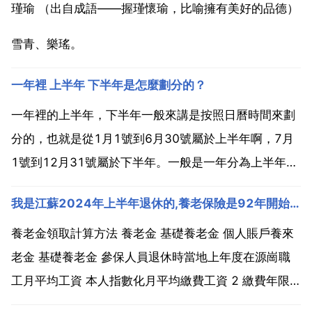
瑾瑜 （出自成語――握瑾懷瑜，比喻擁有美好的品德）
雪青、樂瑤。
一年裡 上半年 下半年是怎麼劃分的？
一年裡的上半年，下半年一般來講是按照日曆時間來劃
分的，也就是從1月1號到6月30號屬於上半年啊，7月
1號到12月31號屬於下半年。一般是一年分為上半年和
下半年，上半年是1到6月，下半年是7到12月。一年
我是江蘇2024年上半年退休的,養老保險是92年開始交的,在計算退休金的時候怎麼
裡，上半年，下半年的劃分是以月為劃分的，1 6個月
為上半年。7 12月份為下半年。一年裡 上半年和...
養老金領取計算方法 養老金 基礎養老金 個人賬戶養來
老金 基礎養老金 參保人員退休時當地上年度在源崗職
工月平均工資 本人指數化月平均繳費工資 2 繳費年限 1
個人賬戶養老金 參保人員退休時個人賬戶累計儲存額