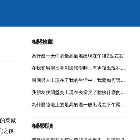
相關推薦
為什麼一天中的最高氣溫出現在午後2點左右
在我和男朋友剛剛談戀愛時，有男孩出現在了我的生活裡，我們倆互相有點喜歡但因為那時我已經有男朋友
兩個男人出現在了我的生活中，我要如何選擇？（急）
我朋友腰間盤突出現在去當兵了體檢什麼的都過了現在他腰不
為什麼陸地上的最高氣溫一般出現在下午兩點左右,但有的時候一天中最高氣溫沒
的菜做
相關閱讀
完之後
那種總是愛在女孩面前裝逼的男生，靠譜嗎？