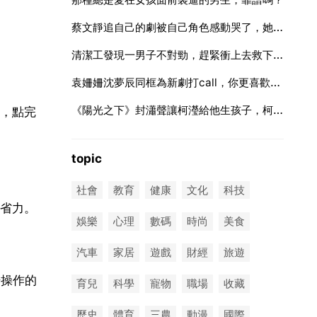
蔡文靜追自己的劇被自己角色感動哭了，她出演的柯瀅是個怎樣角色？
清潔工發現一男子不對勁，趕緊衝上去救下男子，這名男子當時在幹什麼？
袁姍姍沈夢辰同框為新劇打call，你更喜歡二人中誰的性格？
《陽光之下》封瀟聲讓柯瀅給他生孩子，柯瀅該如何應對？
，點完
topic
社會
教育
健康
文化
科技
省力。
娛樂
心理
數碼
時尚
美食
汽車
家居
遊戲
財經
旅遊
場操作的
育兒
科學
寵物
職場
收藏
歷史
體育
三農
動漫
國際